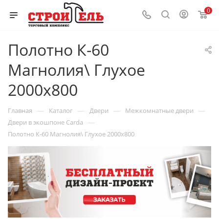
0
Полотно К-60
Магнолия\ Глухое
2000x800
—
—
—
—
Главная
Каталог
Двери
Межкомнатные двери
—
Двери в экошпоне Carda
Полотно К-60 Магнолия\ Глухое 2000x800