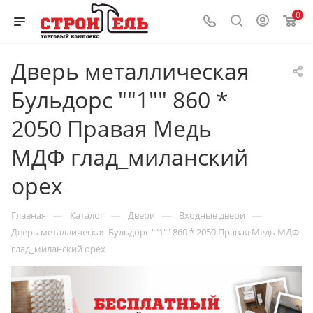
0
Дверь металлическая
Бульдорс ""1"" 860 *
2050 Правая Медь
МДФ глад_миланский
орех
—
—
—
—
Главная
Каталог
Двери
Входные двери
Дверь металлическая Бульдорс ""1"" 860 * 2050 Правая Медь МДФ
глад_миланский орех