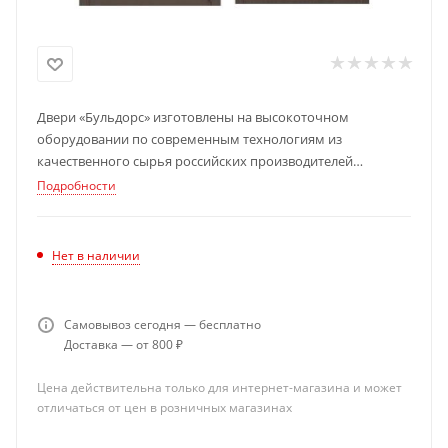
Двери «Бульдорс» изготовлены на высокоточном
оборудовании по современным технологиям из
качественного сырья российских производителей
Подробности
Производственный процесс полностью автоматизирован.
Это позволяет исключить человеческий фактор и снизить
риск возникновения брака.
Нет в наличии
Все составляющие дверных конструкций неоднократно
испытаны и безупречно функционируют в течение всего
срока эксплуатации.
Самовывоз сегодня — бесплатно
Стальные двери «Бульдорс» на 100% отвечают
Доставка — от 800 ₽
европейским стандартам качества.
Цена действительна только для интернет-магазина и может
отличаться от цен в розничных магазинах