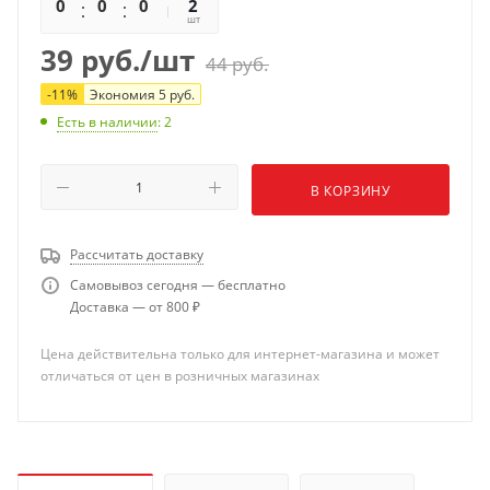
0
0
0
0
2
распределение лакокрасочного материала тонким слоем
шт
по обрабатываемой поверхности.
39
руб.
/шт
44
руб.
-
11
%
Экономия
5
руб.
Есть в наличии
: 2
В КОРЗИНУ
Рассчитать доставку
Самовывоз сегодня — бесплатно
Доставка — от 800 ₽
Цена действительна только для интернет-магазина и может
отличаться от цен в розничных магазинах