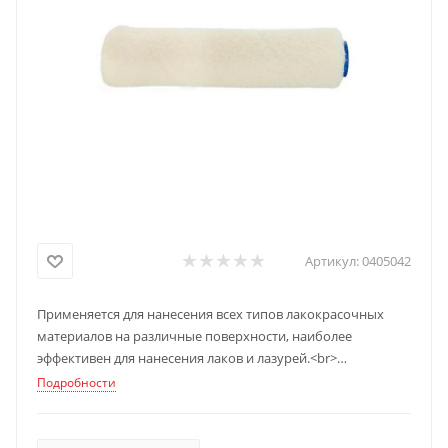
Артикул:
0405042
Применяется для нанесения всех типов лакокрасочных
материалов на различные поверхности, наиболее
эффективен для нанесения лаков и лазурей.<br>
Высота и плотность ворса оптимальны для окраса гладких
Подробности
поверхностей.<br>
Шубка валика изготовлена из комбинации полиакрила и
шерсти на тканой основе, обеспечивает равномерное