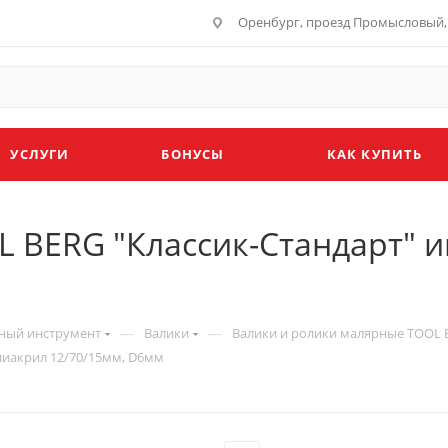
Оренбург, проезд Промысловый, 
УСЛУГИ
БОНУСЫ
КАК КУПИТЬ
 BERG "Классик-Стандарт" 
—
—
ный инструмент
Валики
Валики и ролики малярные TOOL 
лиакрил 12/70/15мм, D6мм