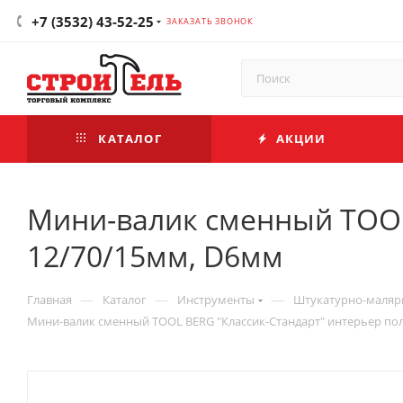
+7 (3532) 43-52-25
ЗАКАЗАТЬ ЗВОНОК
КАТАЛОГ
АКЦИИ
Мини-валик сменный TOOL
12/70/15мм, D6мм
—
—
—
Главная
Каталог
Инструменты
Штукатурно-маляр
Мини-валик сменный TOOL BERG "Классик-Стандарт" интерьер по