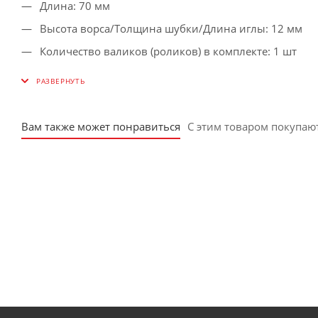
Длина: 70 мм
Высота ворса/Толщина шубки/Длина иглы: 12 мм
Количество валиков (роликов) в комплекте: 1 шт
Длина ручки: нет
Диаметр: 15 мм
Материал шубки: полиамид
Вам также может понравиться
С этим товаром покупаю
Материал рукояти: нет
Типоразмер: мини-валики (меньше 180 мм)
Назначение: акриловые ЛКМ и на основе растворит
Бюгель: 6 мм
Вес нетто: 0.01 кг