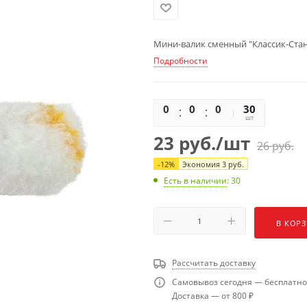
Мини-валик сменный "Классик-Стан
Подробности
0
0
0
0
30
шт
23
руб.
/шт
26
руб.
-
12
%
Экономия
3
руб.
Есть в наличии
: 30
В КОР
Рассчитать доставку
Самовывоз сегодня — бесплатно
Доставка — от 800 ₽