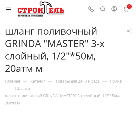
0
шланг поливочный
GRINDA "MASTER" 3-х
слойный, 1/2"*50м,
20атм м
—
—
—
Главная
Каталог
Товары для дачи и сада
Полив
—
—
Шланги
шланг поливочный GRINDA "MASTER" 3-х слойный, 1/2"*50м,
20атм м