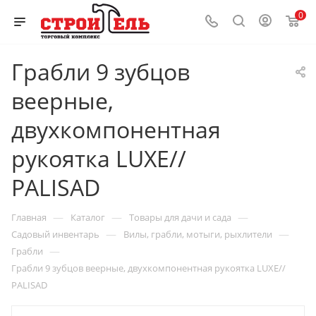
0
Грабли 9 зубцов
веерные,
двухкомпонентная
рукоятка LUXE//
PALISAD
—
—
—
Главная
Каталог
Товары для дачи и сада
—
—
Садовый инвентарь
Вилы, грабли, мотыги, рыхлители
—
Грабли
Грабли 9 зубцов веерные, двухкомпонентная рукоятка LUXE//
PALISAD