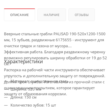
ОПИСАНИЕ
НАЛИЧИЕ
ОТЗЫВЫ
Веерные стальные грабли PALISAD 190-520х1200-1500
мм, 15 зубьев, раздвижные 6175655 - инструмент для
очистки грядок и газона от мусора.
Эффективная работа. Благодаря раздвижному черенку
возможно регулировать ширину обработки от 19 до 52
Характеристики
см.
Распорка на рабочей части инструмента обеспечивает
упругость и дополнительную защиту от повреждений.
Материал: оцинкованная сталь
Долгий срок службы. Изготовлены из прочной стали с
оцинкованным покрытием, которое гарантирует
Ширина: 520 мм
защиту от образования коррозии.
Длина: 150 см
Количество зубов: 15 шт