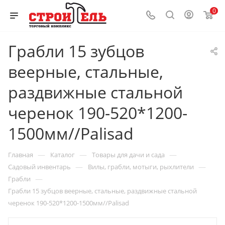
0
Грабли 15 зубцов
веерные, стальные,
раздвижные стальной
черенок 190-520*1200-
1500мм//Palisad
—
—
—
Главная
Каталог
Товары для дачи и сада
—
—
Садовый инвентарь
Вилы, грабли, мотыги, рыхлители
—
Грабли
Грабли 15 зубцов веерные, стальные, раздвижные стальной
черенок 190-520*1200-1500мм//Palisad