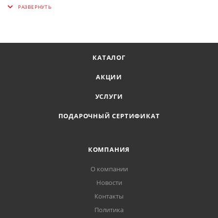
Рукоятка: есть
Диаметр и тип крепления для ручки/черенка: 24 мм
Вес нетто: 0.726 кг
Габариты без упаковки: 1200х190х50 мм
КАТАЛОГ
АКЦИИ
УСЛУГИ
ПОДАРОЧНЫЙ СЕРТИФИКАТ
КОМПАНИЯ
О компании
Новости
Контакты
Политика