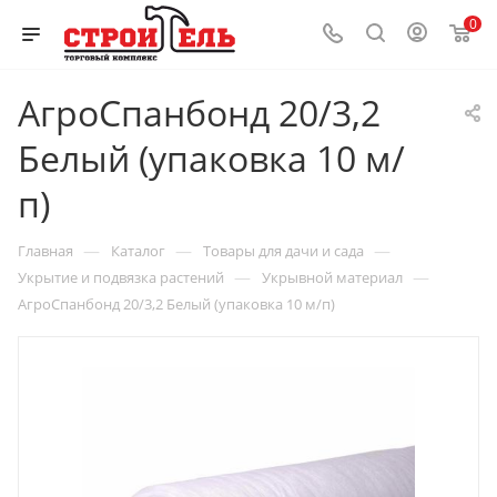
0
АгроСпанбонд 20/3,2
Белый (упаковка 10 м/
п)
—
—
—
Главная
Каталог
Товары для дачи и сада
—
—
Укрытие и подвязка растений
Укрывной материал
АгроСпанбонд 20/3,2 Белый (упаковка 10 м/п)