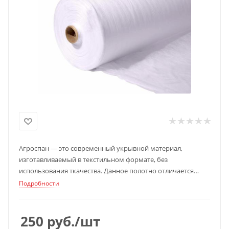
Агроспан — это современный укрывной материал,
изготавливаемый в текстильном формате, без
использования ткачества. Данное полотно отличается
своей долгосрочной эксплуатацией, крайне легким весом,
Подробности
но при этом обладающий недюжинной прочностью.
250
руб.
/шт