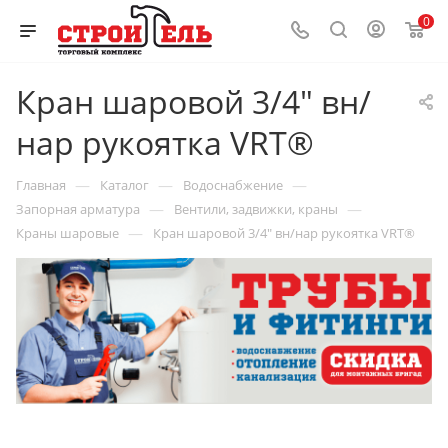
0
Кран шаровой 3/4" вн/
нар рукоятка VRT®
—
—
—
Главная
Каталог
Водоснабжение
—
—
Запорная арматура
Вентили, задвижки, краны
—
Краны шаровые
Кран шаровой 3/4" вн/нар рукоятка VRT®