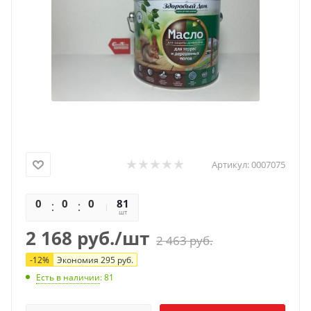
Артикул:
0007075
0
0
0
0
81
шт
2 168
руб.
/шт
2 463
руб.
-
12
%
Экономия
295
руб.
Есть в наличии
: 81