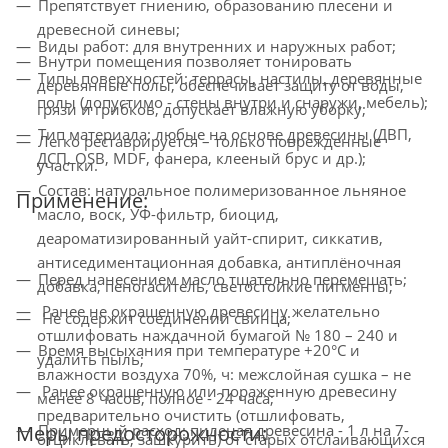
Препятствует гниению, образованию плесени и
древесной синевы;
Виды работ: для внутренних и наружных работ;
Внутри помещения позволяет тонировать
Типы поверхностей: террасы, настилы, деревянные
деревянные полы, обеспечивает защиту от воды,
полы (допустимо - стены внутри и снаружи, мебель);
грязи и грибков, допускает влажную уборку;
Тип материала: любые на основе древесины (ДВП,
Легко реставрируется – только поврежденные
ДСП, OSB, MDF, фанера, клееный брус и др.);
участки.
Состав: натуральное полимеризованное льняное
Применение:
масло, воск, УФ-фильтр, биоцид,
деароматизированный уайт-спирит, сиккатив,
антиседиментационная добавка, антиплёночная
Перед нанесением масло тщательно перемешать;
добавка, пеногаситель, светостойкие пигменты;
Ранее не окрашенную древесину желательно
Не содержит соединений свинца;
отшлифовать наждачной бумагой № 180 – 240 и
Время высыхания при температуре +20°С и
удалить пыль;
влажности воздуха 70%, ч: межслойная сушка – не
Ранее окрашенную или пораженную древесину
менее 8 часов, полное - 24 часа;
предварительно очистить (отшлифовать,
Меры предосторожности:
Примерный расход: пиленая древесина - 1 л на 7-
отциклевать, зашкурить) от старых отслаивающихся