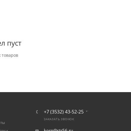
л пуст
 товаров
+7 (3532) 43-52-25
ЗАКАЗАТЬ ЗВОНОК
аты
korp@str56.ru
авки