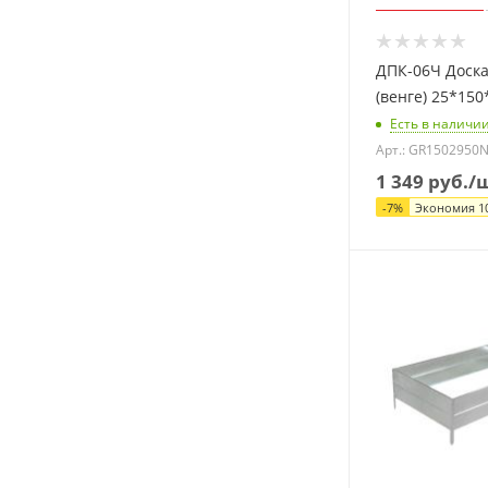
ДПК-06Ч Доска
(венге) 25*15
Есть в наличи
Арт.: GR1502950
1 349
руб.
/
-
7
%
Экономия
1