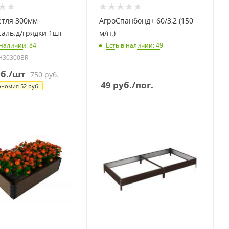
етля 300мм
АгроСпанбонд+ 60/3,2 (150
аль.д/грядки 1шт
м/п.)
 наличии
: 84
Есть в наличии
: 49
SH30300BR
б.
/шт
750
руб.
49
руб.
/пог.
ономия
52
руб.