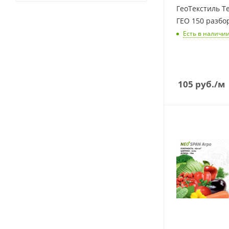
ГеоТекстиль Т
ГЕО 150 разбо
Есть в наличи
105
руб.
/м