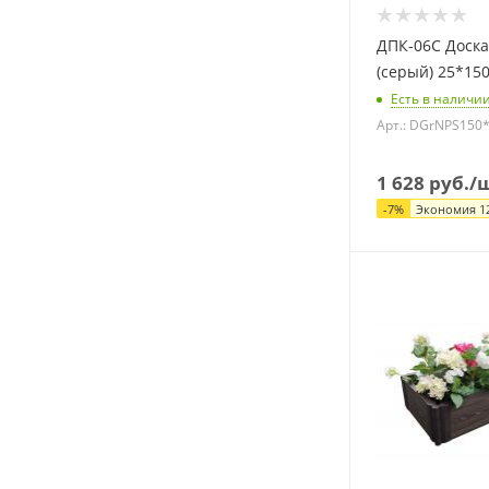
ДПК-06С Доска
(серый) 25*15
Есть в наличи
Арт.: DGrNPS15
1 628
руб.
/
-
7
%
Экономия
1