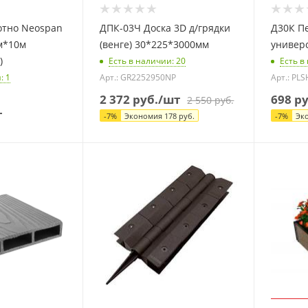
отно Neospan
ДПК-03Ч Доска 3D д/грядки
Д30К П
2м*10м
(венге) 30*225*3000мм
универс
)
Есть в наличии
: 20
Есть в
и
: 1
Арт.: GR2252950NP
Арт.: PL
2 372
руб.
/шт
698
ру
2 550
руб.
т
-
7
%
Экономия
178
руб.
-
7
%
Эк