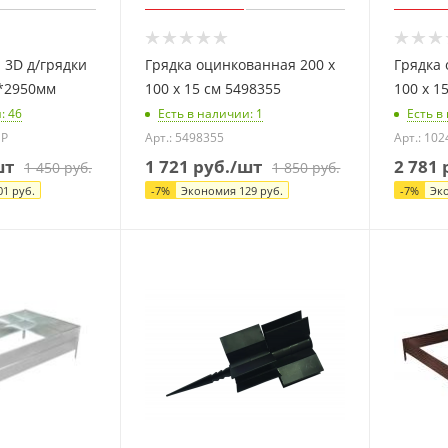
 3D д/грядки
Грядка оцинкованная 200 х
Грядка 
0*2950мм
100 х 15 см 5498355
100 х 1
и
: 46
Есть в наличии
: 1
Есть в
NP
Арт.: 5498355
Арт.: 10
шт
1 721
руб.
/шт
2 781
р
1 450
руб.
1 850
руб.
01
руб.
-
7
%
Экономия
129
руб.
-
7
%
Эк