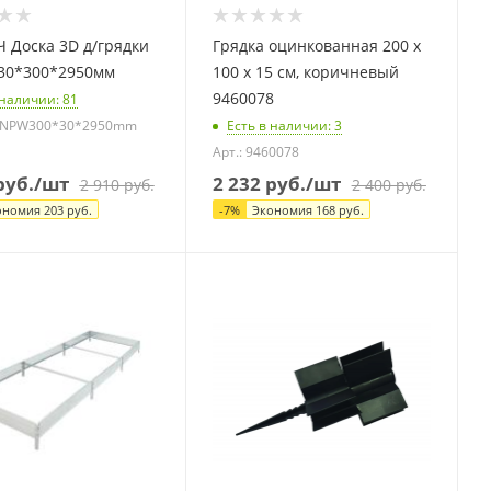
 Доска 3D д/грядки
Грядка оцинкованная 200 х
 30*300*2950мм
100 х 15 см, коричневый
9460078
 наличии
: 81
GrNPW300*30*2950mm
Есть в наличии
: 3
Арт.: 9460078
уб.
/шт
2 232
руб.
/шт
2 910
руб.
2 400
руб.
ономия
203
руб.
-
7
%
Экономия
168
руб.