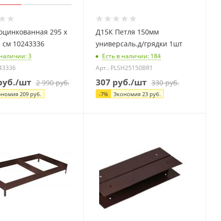
оцинкованная 295 х
Д15К Петля 150мм
5 см 10243336
универсаль.д/грядки 1шт
 наличии
: 3
Есть в наличии
: 184
243336
Арт.: PLSH25150BR1
уб.
/шт
307
руб.
/шт
2 990
руб.
330
руб.
ономия
209
руб.
-
7
%
Экономия
23
руб.