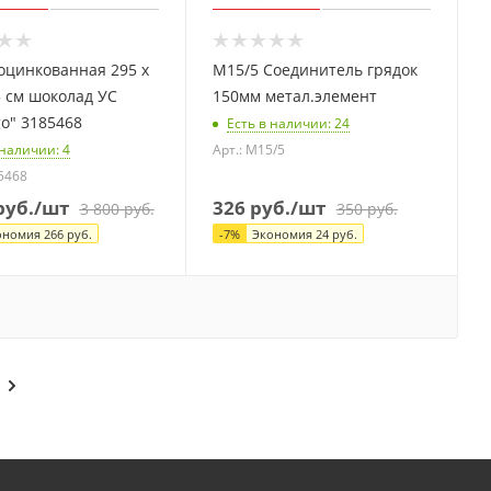
оцинкованная 295 х
М15/5 Соединитель грядок
5 см шоколад УС
150мм метал.элемент
o" 3185468
Есть в наличии
: 24
 наличии
: 4
Арт.: М15/5
85468
уб.
/шт
326
руб.
/шт
3 800
руб.
350
руб.
ономия
266
руб.
-
7
%
Экономия
24
руб.