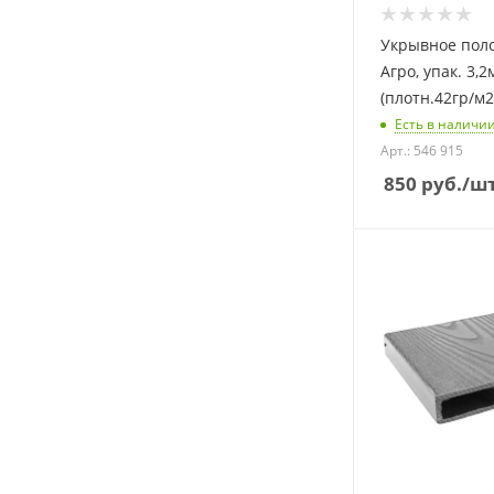
Укрывное пол
Агро, упак. 3,
(плотн.42гр/м2
Есть в наличи
Арт.: 546 915
850
руб.
/ш