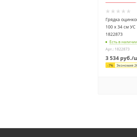
Грядка оцинко
100 х 34 см УС
1822873
Есть в наличи
Арт.: 1822873
3 534
руб.
/
-
7
%
Экономия
2