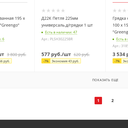
ванная 195 х
Д22К Петля 225мм
Грядка 
 "Greengo"
универсаль.д/грядки 1 шт
100 х 1
"Greeng
Есть в наличии
: 47
и
: 6
Арт.: PLSH30225BR
Есть в
Арт.: 31
шт
577
руб.
/шт
3 534
р
3 800
руб.
620
руб.
66
руб.
-
7
%
Экономия
43
руб.
-
7
%
Эк
ПОКАЗАТЬ ЕЩЕ
1
2