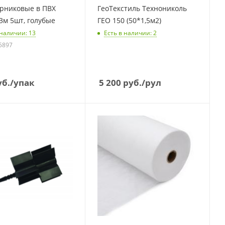
арниковые в ПВХ
ГеоТекстиль Технониколь
3м 5шт, голубые
ГЕО 150 (50*1,5м2)
 наличии
: 13
Есть в наличии
: 2
15897
б.
/упак
5 200
руб.
/рул