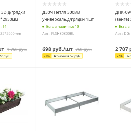
 3D д/грядки
Д30Ч Петля 300мм
ДПК-09Ч
0*2950мм
универсаль.д/грядки 1шт
(венге)
и
: 14
Есть в наличии
: 10
Есть в
0*25*2950mm
Арт.: PLSH30300BL
Арт.: D
шт
698
руб.
/шт
2 707
р
1 750
руб.
750
руб.
22
руб.
-
7
%
Экономия
52
руб.
-
7
%
Эк