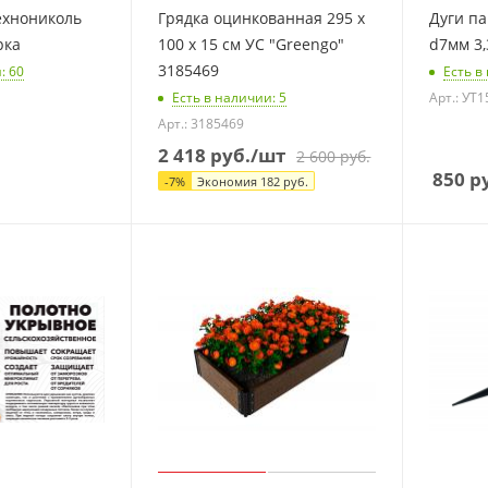
ехнониколь
Грядка оцинкованная 295 х
Дуги п
рка
100 х 15 см УС "Greengo"
d7мм 3,
3185469
и
: 60
Есть в
Есть в наличии
: 5
Арт.: УТ
Арт.: 3185469
2 418
руб.
/шт
2 600
руб.
850
ру
-
7
%
Экономия
182
руб.