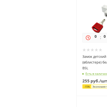
0
0
Замок детский
(вблистере) б
BSL
Есть в наличи
255
руб.
/шт
-
15
%
Экономия