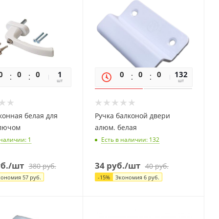
0
0
0
0
1
0
0
0
132
0
шт
шт
конная белая для
Ручка балконой двери
ключом
алюм. белая
 наличии
: 1
Есть в наличии
: 132
б.
/шт
34
руб.
/шт
380
руб.
40
руб.
кономия
57
руб.
-
15
%
Экономия
6
руб.