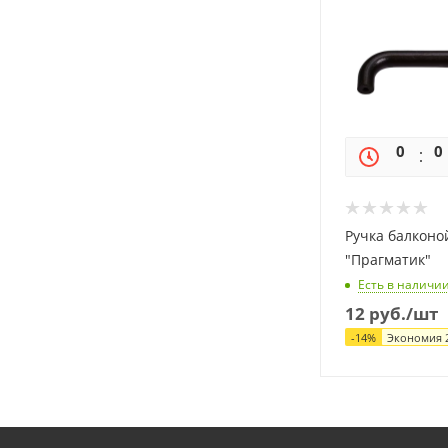
0
0
Ручка балконо
"Прагматик"
Есть в наличи
12
руб.
/шт
-
14
%
Экономия