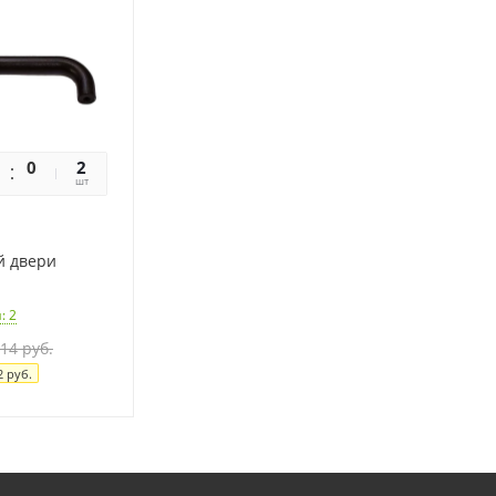
0
0
2
шт
й двери
и
: 2
14
руб.
2
руб.