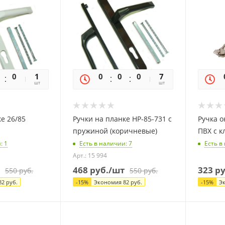
0
0
1
0
0
0
0
7
шт
шт
е 26/85
Ручки на планке НР-85-731 с
Ручка о
пружиной (коричневые)
ПВХ с 
и
: 1
Есть в наличии
: 7
Есть в
Арт.: 15 994
468
руб.
/шт
323
ру
550
руб.
550
руб.
82
руб.
-
15
%
Экономия
82
руб.
-
15
%
Э