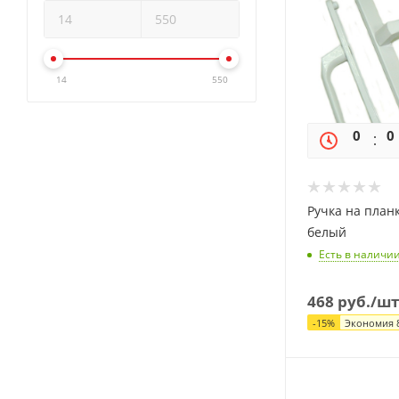
14
550
0
0
Ручка на планк
белый
Есть в наличи
468
руб.
/шт
-
15
%
Экономия