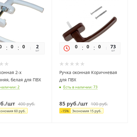
0
0
0
0
2
0
0
0
0
73
шт
шт
конная 2-х
Ручка оконная Коричневая
няя, белая для ПВХ
для ПВХ
 наличии
: 2
Есть в наличии
: 73
б.
/шт
85
руб.
/шт
400
руб.
100
руб.
кономия
60
руб.
-
15
%
Экономия
15
руб.