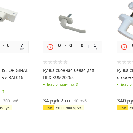
0
0
7
0
0
0
0
3
шт
шт
 BSL ORIGINAL
Ручка оконная белая для
Ручка о
елый RAL016
ПВХ RUM20268
сторонн
Есть в наличии
: 3
Есть в
и
: 7
34
руб.
/шт
340
ру
300
руб.
40
руб.
45
руб.
-
15
%
Экономия
6
руб.
-
15
%
Э