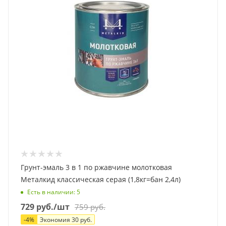
Грунт-эмаль 3 в 1 по ржавчине молотковая
Металкид классическая серая (1,8кг=бан 2,4л)
Есть в наличии
: 5
729
руб.
/шт
759
руб.
-
4
%
Экономия
30
руб.