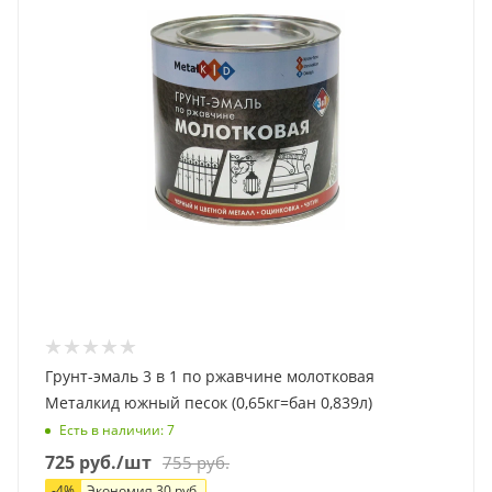
Грунт-эмаль 3 в 1 по ржавчине молотковая
Металкид южный песок (0,65кг=бан 0,839л)
Есть в наличии
: 7
725
руб.
/шт
755
руб.
-
4
%
Экономия
30
руб.