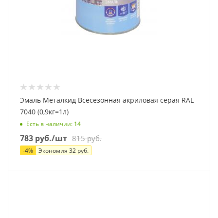
Эмаль Металкид Всесезонная акриловая серая RAL
7040 (0,9кг=1л)
Есть в наличии
: 14
783
руб.
/шт
815
руб.
-
4
%
Экономия
32
руб.