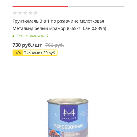
Грунт-эмаль 3 в 1 по ржавчине молотковая
Металкид белый мрамор (0,65кг=бан 0,839л)
Есть в наличии
: 7
730
руб.
/шт
760
руб.
-
4
%
Экономия
30
руб.