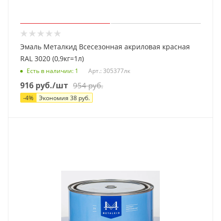
Эмаль Металкид Всесезонная акриловая красная
RAL 3020 (0,9кг=1л)
Есть в наличии
: 1
Арт.: 305377лк
916
руб.
/шт
954
руб.
-
4
%
Экономия
38
руб.