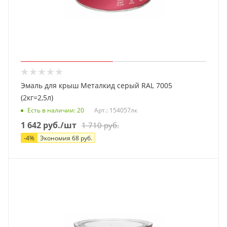
Эмаль для крыш Металкид серый RAL 7005
(2кг=2,5л)
Есть в наличии
: 20
Арт.: 154057лк
1 642
руб.
/шт
1 710
руб.
-
4
%
Экономия
68
руб.