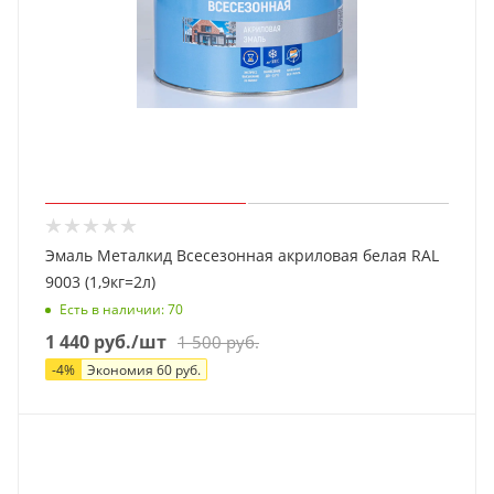
Эмаль Металкид Всесезонная акриловая белая RAL
9003 (1,9кг=2л)
Есть в наличии
: 70
1 440
руб.
/шт
1 500
руб.
-
4
%
Экономия
60
руб.