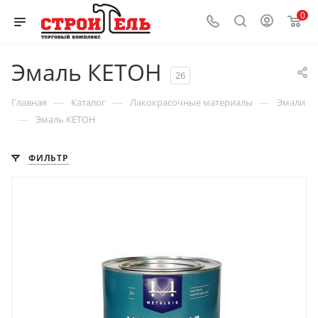
0
Эмаль КЕТОН
26
—
—
—
Главная
Каталог
Лакокрасочные материалы
Эмали
—
Эмаль КЕТОН
ФИЛЬТР