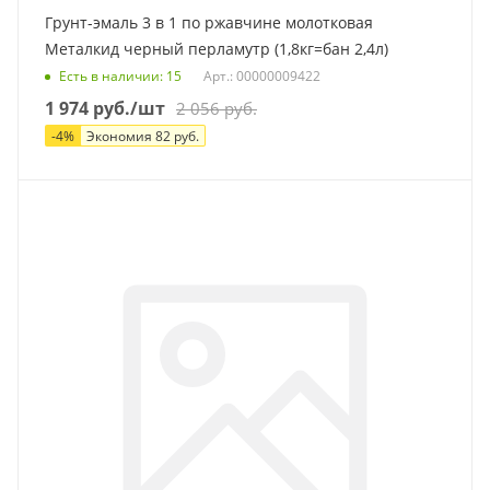
Грунт-эмаль 3 в 1 по ржавчине молотковая
Металкид черный перламутр (1,8кг=бан 2,4л)
Есть в наличии
: 15
Арт.: 00000009422
1 974
руб.
/шт
2 056
руб.
-
4
%
Экономия
82
руб.