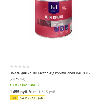
Эмаль для крыш Металкид коричневая RAL 8017
(2кг=2,5л)
Есть в наличии
: 13
1 455
руб.
/шт
1 515
руб.
-
4
%
Экономия
60
руб.