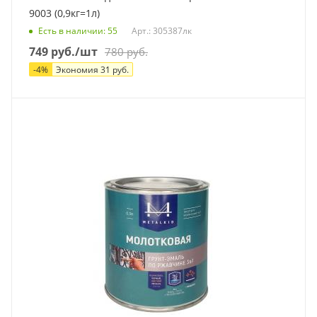
9003 (0,9кг=1л)
Есть в наличии
: 55
Арт.: 305387лк
749
руб.
/шт
780
руб.
-
4
%
Экономия
31
руб.