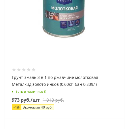
Грунт-эмаль 3 в 1 по ржавчине молотковая
Металкид золото инков (0,60кг=бан 0,839л)
Есть в наличии
: 8
973
руб.
/шт
1 013
руб.
-
4
%
Экономия
40
руб.