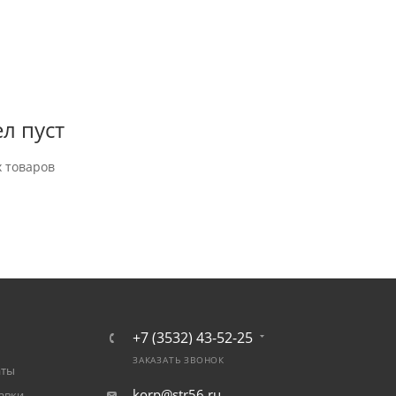
л пуст
 товаров
+7 (3532) 43-52-25
ЗАКАЗАТЬ ЗВОНОК
аты
korp@str56.ru
авки