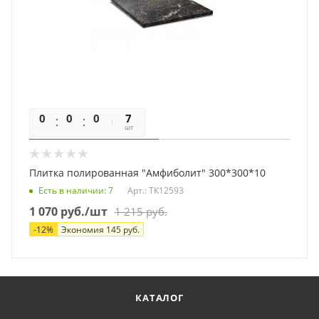
0
0
0
0
7
шт
Плитка полированная "Амфиболит" 300*300*10
Есть в наличии
: 7
Арт.: ТК12593
1 070
руб.
/шт
1 215
руб.
-
12
%
Экономия
145
руб.
КАТАЛОГ