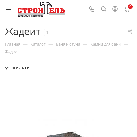
0
Жадеит
1
—
—
—
—
Главная
Каталог
Баня и сауна
Камни для бани
Жадеит
ФИЛЬТР