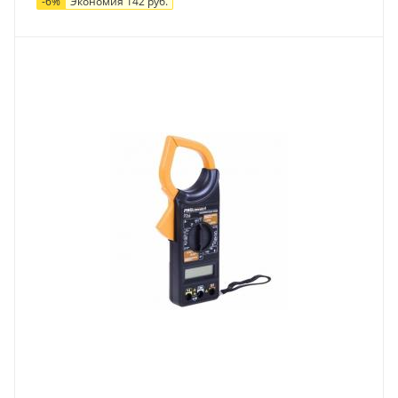
-
6
%
Экономия
142
руб.