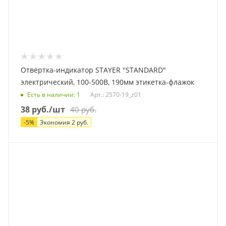
Отвёртка-индикатор STAYER "STANDARD"
электрический, 100-500В, 190мм этикетка-флажок
Есть в наличии
: 1
Арт.: 2570-19_z01
38
руб.
/шт
40
руб.
-
5
%
Экономия
2
руб.