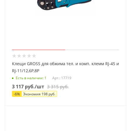
Клещи GROSS для обжима тел. и комп. клемм RJ-45 и
RJ-11/12,6P,8P
Есть в наличии
: 1
Арт.: 17719
3 117
руб.
/шт
3 315
руб.
-
6
%
Экономия
198
руб.