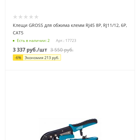
Клещи GROSS для обжима клемм RJ45 8Р, RJ11/12, 6Р,
САТ5
Есть в наличии
: 2
Арт.: 17723
3 337
руб.
/шт
3 550
руб.
-
6
%
Экономия
213
руб.