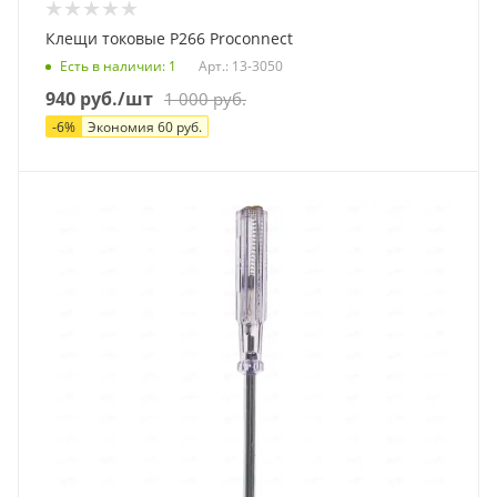
Клещи токовые Р266 Proconnect
Есть в наличии
: 1
Арт.: 13-3050
940
руб.
/шт
1 000
руб.
-
6
%
Экономия
60
руб.