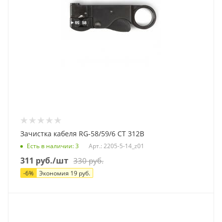
Зачистка кабеля RG-58/59/6 CT 312B
Есть в наличии
: 3
Арт.: 2205-5-14_z01
311
руб.
/шт
330
руб.
-
6
%
Экономия
19
руб.