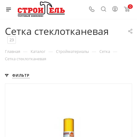
0
Сетка стеклотканевая
23
—
—
—
—
Главная
Каталог
Стройматериалы
Сетка
Сетка стеклотканевая
ФИЛЬТР