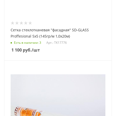
Сетка стеклотканевая ''фасадная'' SD-GLASS
Proffesional 5х5 (145гр/м 1,0х20м)
Есть в наличии
: 3
Арт.: ТК17776
1 100
руб.
/шт