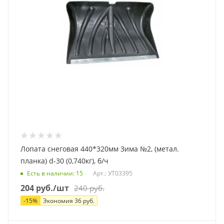
Лопата снеговая 440*320мм Зима №2, (метал.
планка) d-30 (0,740кг), б/ч
Есть в наличии
: 15
Арт.: УТ03395
204
руб.
/шт
240
руб.
-
15
%
Экономия
36
руб.