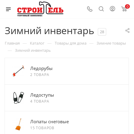
0
Зимний инвентарь
28
—
—
—
Главная
Каталог
Товары для дома
Зимние товары
—
Зимний инвентарь
Ледорубы
2 ТОВАРА
Ледоступы
4 ТОВАРА
Лопаты снеговые
15 ТОВАРОВ