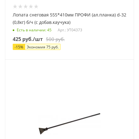
Лопата снеговая 555*410мм ПРОФИ (ал.планка) d-32
(0,8кг) б/ч (с добав.каучука)
Есть в наличии
: 45
Арт.: УТ04373
425
руб.
/шт
500
руб.
-
15
%
Экономия
75
руб.