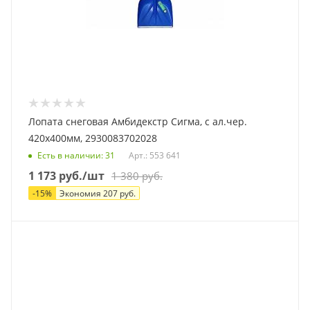
Лопата снеговая Амбидекстр Сигма, с ал.чер.
420x400мм, 2930083702028
Есть в наличии
: 31
Арт.: 553 641
1 173
руб.
/шт
1 380
руб.
-
15
%
Экономия
207
руб.