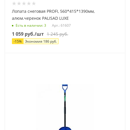
Лопата снеговая PROFI, 560*415*1390мм,
алюм.черенок PALISAD LUXE
Есть в наличии
: 3
Арт.: 61607
1 059
руб.
/шт
1 245
руб.
-
15
%
Экономия
186
руб.