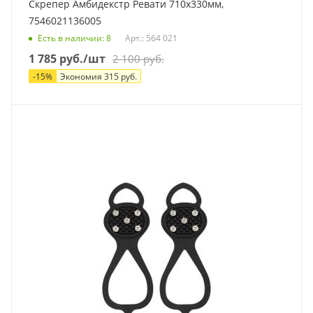
Скрепер Амбидекстр Ревати 710x330мм,
7546021136005
Есть в наличии
: 8
Арт.: 564 021
1 785
руб.
/шт
2 100
руб.
-
15
%
Экономия
315
руб.