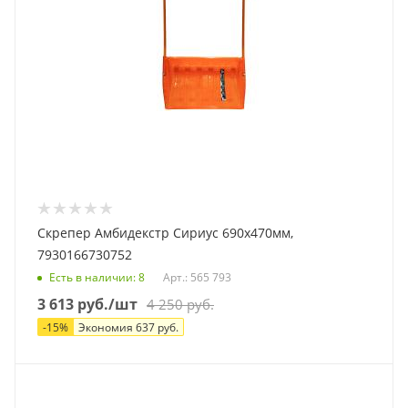
Скрепер Амбидекстр Сириус 690x470мм,
7930166730752
Есть в наличии
: 8
Арт.: 565 793
3 613
руб.
/шт
4 250
руб.
-
15
%
Экономия
637
руб.