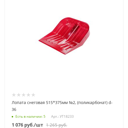
Лопата снеговая 515*375мм №2, (поликарбонат) d-
36
Есть в наличии
: 5
Арт.: УТ18233
1 076
руб.
/шт
1 265
руб.