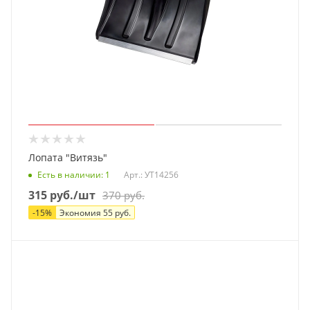
Лопата "Витязь"
Есть в наличии
: 1
Арт.: УТ14256
315
руб.
/шт
370
руб.
-
15
%
Экономия
55
руб.