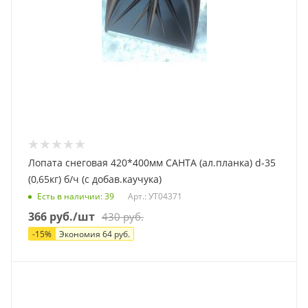
Лопата снеговая 420*400мм САНТА (ал.планка) d-35
(0,65кг) б/ч (с добав.каучука)
Есть в наличии
: 39
Арт.: УТ04371
366
руб.
/шт
430
руб.
-
15
%
Экономия
64
руб.