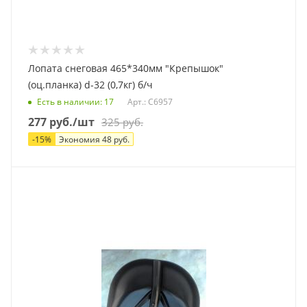
Лопата снеговая 465*340мм "Крепышок"
(оц.планка) d-32 (0,7кг) б/ч
Есть в наличии
: 17
Арт.: С6957
277
руб.
/шт
325
руб.
-
15
%
Экономия
48
руб.