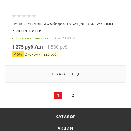
Лопата снеговая Амбидекстр Асцелла, 445х330мм
7546020135009
Есть в наличии
: 22
Арт.: 564 020
1 275
руб.
/шт
1 500
руб.
-
15
%
Экономия
225
руб.
ПОКАЗАТЬ ЕЩЕ
1
2
КАТАЛОГ
АКЦИИ