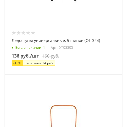
Ледоступы универсальные, 5 шипов (OL-324)
Есть в наличии
: 1
Арт.: УТ08805
136
руб.
/шт
160
руб.
-
15
%
Экономия
24
руб.