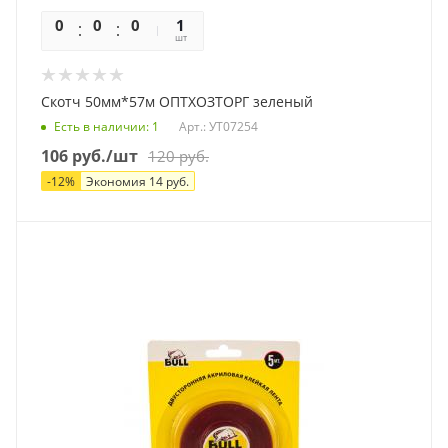
0
0
0
0
1
шт
Скотч 50мм*57м ОПТХОЗТОРГ зеленый
Есть в наличии
: 1
Арт.: УТ07254
106
руб.
/шт
120
руб.
-
12
%
Экономия
14
руб.