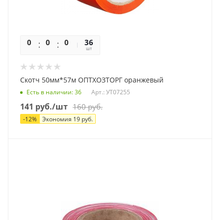
0
0
0
0
36
шт
Скотч 50мм*57м ОПТХОЗТОРГ оранжевый
Есть в наличии
: 36
Арт.: УТ07255
141
руб.
/шт
160
руб.
-
12
%
Экономия
19
руб.