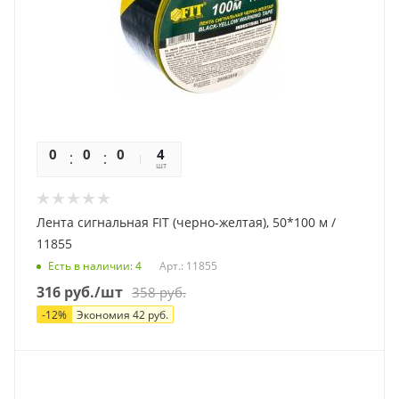
0
0
0
0
4
шт
Лента сигнальная FIT (черно-желтая), 50*100 м /
11855
Есть в наличии
: 4
Арт.: 11855
316
руб.
/шт
358
руб.
-
12
%
Экономия
42
руб.