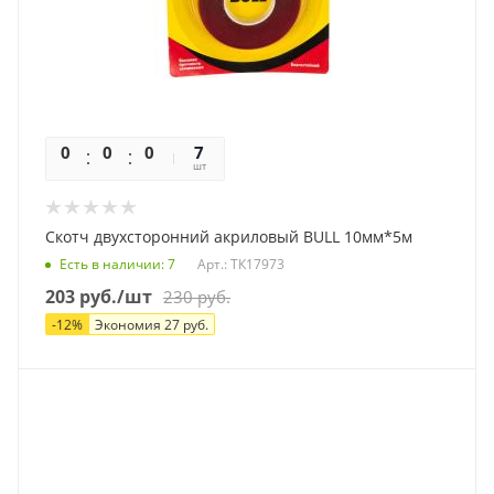
0
0
0
0
7
шт
Скотч двухсторонний акриловый BULL 10мм*5м
Есть в наличии
: 7
Арт.: ТК17973
203
руб.
/шт
230
руб.
-
12
%
Экономия
27
руб.