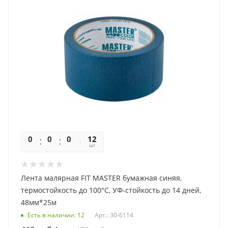
0
0
0
0
12
шт
Лента малярная FIT MASTER бумажная синяя,
термостойкость до 100°С, УФ-стойкость до 14 дней,
48мм*25м
Есть в наличии
: 12
Арт.: 30-6114