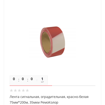
0
0
0
0
1
шт
Лента сигнальная, оградительная, красно-белая
75мм*200м, 35мкм РемоКолор