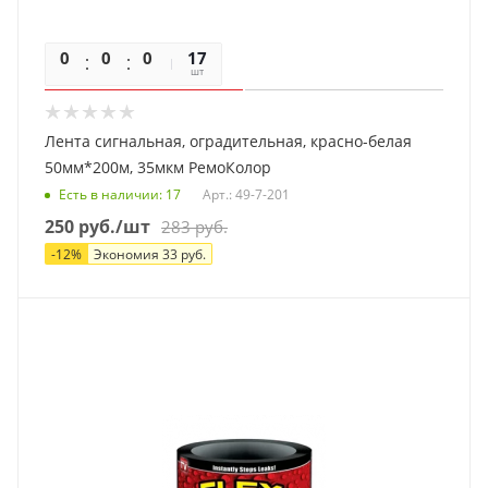
0
0
0
0
17
шт
Лента сигнальная, оградительная, красно-белая
50мм*200м, 35мкм РемоКолор
Есть в наличии
: 17
Арт.: 49-7-201
250
руб.
/шт
283
руб.
-
12
%
Экономия
33
руб.