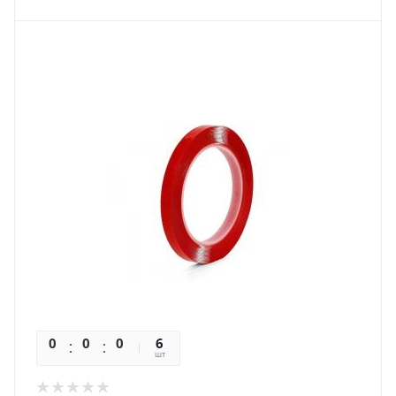
0
0
0
0
6
шт