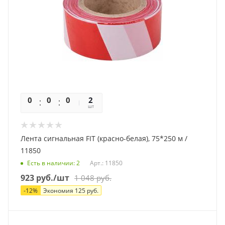
0
0
0
0
2
шт
Лента сигнальная FIT (красно-белая), 75*250 м /
11850
Есть в наличии
: 2
Арт.: 11850
923
руб.
/шт
1 048
руб.
-
12
%
Экономия
125
руб.