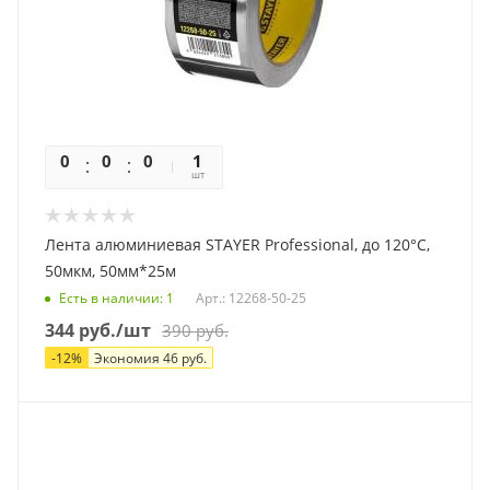
0
0
0
0
1
шт
Лента алюминиевая STAYER Professional, до 120°С,
50мкм, 50мм*25м
Есть в наличии
: 1
Арт.: 12268-50-25
344
руб.
/шт
390
руб.
-
12
%
Экономия
46
руб.