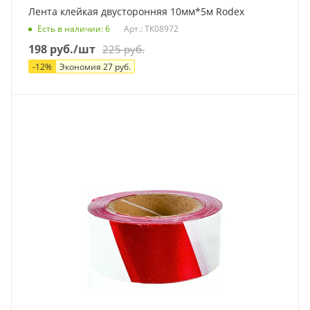
Лента клейкая двусторонняя 10мм*5м Rodex
Есть в наличии
: 6
Арт.: ТК08972
198
руб.
/шт
225
руб.
-
12
%
Экономия
27
руб.