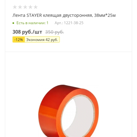
Лента STAYER клеящая двусторонняя, 38мм*25м
Есть в наличии
: 1
Арт.: 1221-38-25
308
руб.
/шт
350
руб.
-
12
%
Экономия
42
руб.