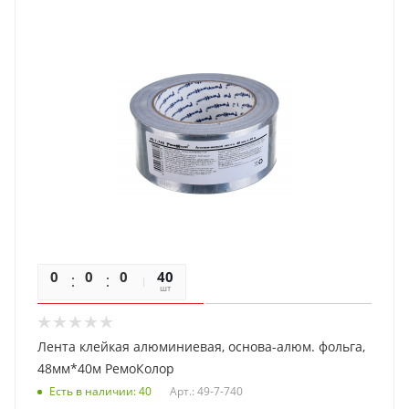
0
0
0
0
40
шт
Лента клейкая алюминиевая, основа-алюм. фольга,
48мм*40м РемоКолор
Есть в наличии
: 40
Арт.: 49-7-740