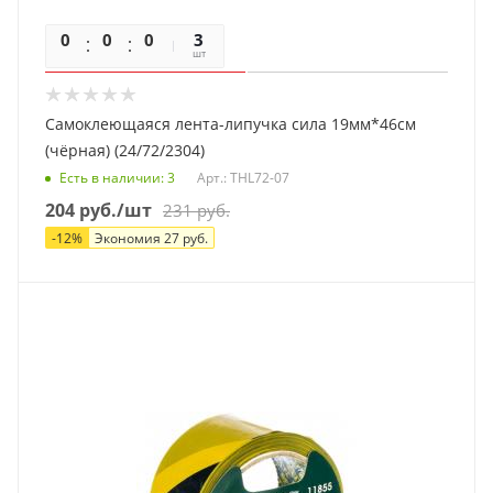
0
0
0
0
3
шт
Самоклеющаяся лента-липучка сила 19мм*46см
(чёрная) (24/72/2304)
Есть в наличии
: 3
Арт.: THL72-07
204
руб.
/шт
231
руб.
-
12
%
Экономия
27
руб.