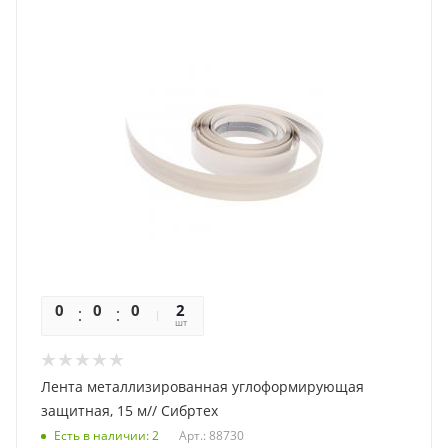
0
0
0
0
2
шт
Лента металлизированная углоформирующая
защитная, 15 м// Сибртех
Есть в наличии
: 2
Арт.: 88730