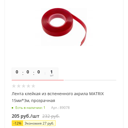
0
0
0
0
1
шт
Лента клейкая из вспененного акрила MATRIX
15ми*3м, прозрачная
Есть в наличии
: 1
Арт.: 89078
205
руб.
/шт
232
руб.
-
12
%
Экономия
27
руб.