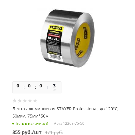
0
0
0
0
3
шт
Лента алюминиевая STAYER Professional, до 120°С,
50мкм, 75мм*50м
Есть в наличии
: 3
Арт.: 12268-75-50
855
руб.
/шт
971
руб.