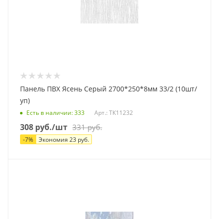
Панель ПВХ Ясень Серый 2700*250*8мм 33/2 (10шт/
уп)
Есть в наличии
: 333
Арт.: ТК11232
308
руб.
/шт
331
руб.
-
7
%
Экономия
23
руб.