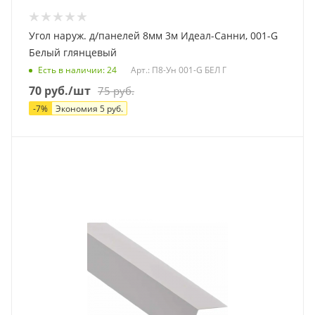
Угол наруж. д/панелей 8мм 3м Идеал-Санни, 001-G
Белый глянцевый
Есть в наличии
: 24
Арт.: П8-Ун 001-G БЕЛ Г
70
руб.
/шт
75
руб.
-
7
%
Экономия
5
руб.