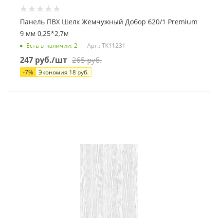
Панель ПВХ Шелк Жемчужный Добор 620/1 Premium
9 мм 0,25*2,7м
Есть в наличии
: 2
Арт.: ТК11231
247
руб.
/шт
265
руб.
-
7
%
Экономия
18
руб.