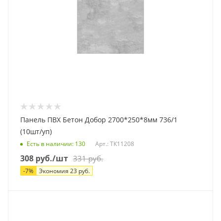
Панель ПВХ Бетон Добор 2700*250*8мм 736/1
(10шт/уп)
Есть в наличии
: 130
Арт.: ТК11208
308
руб.
/шт
331
руб.
-
7
%
Экономия
23
руб.