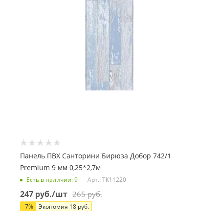
Панель ПВХ Санторини Бирюза Добор 742/1
Premium 9 мм 0,25*2,7м
Есть в наличии
: 9
Арт.: ТК11220
247
руб.
/шт
265
руб.
-
7
%
Экономия
18
руб.