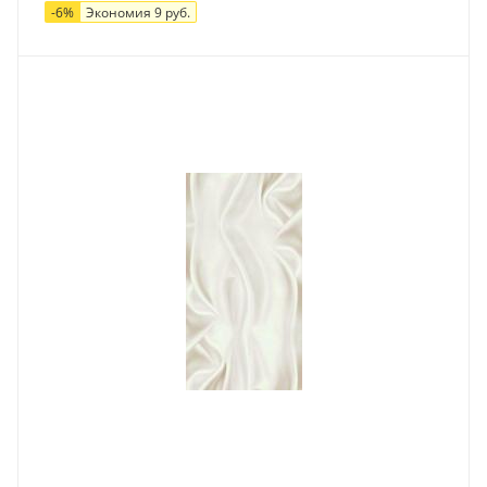
-
6
%
Экономия
9
руб.