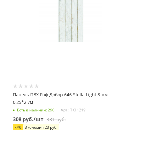
Панель ПВХ Раф Добор 646 Stella Light 8 мм
0,25*2,7м
Есть в наличии
: 290
Арт.: ТК11219
308
руб.
/шт
331
руб.
-
7
%
Экономия
23
руб.