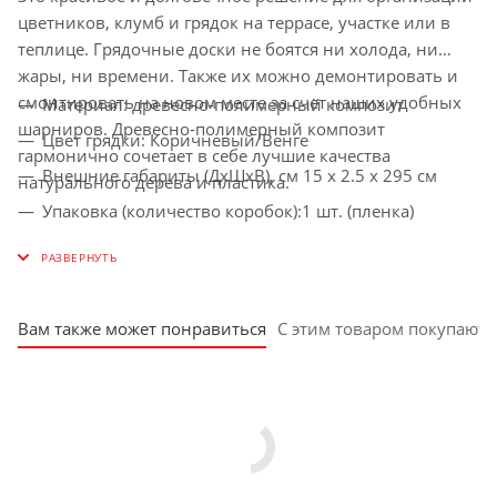
цветников, клумб и грядок на террасе, участке или в
теплице. Грядочные доски не боятся ни холода, ни
жары, ни времени. Также их можно демонтировать и
смонтировать на новом месте за счет наших удобных
Материал: древесно-полимерный композит
шарниров. Древесно-полимерный композит
Цвет грядки: Коричневый/Венге
гармонично сочетает в себе лучшие качества
Внешние габариты (ДхШхВ), см 15 х 2.5 х 295 см
натурального дерева и пластика.
Упаковка (количество коробок):1 шт. (пленка)
Характеристики
Упаковка (размер): 15 х 2.5 х 295 см
Вес нетто: 5.4 кг
Вес брутто: 5.4 кг
Вам также может понравиться
С этим товаром покупают