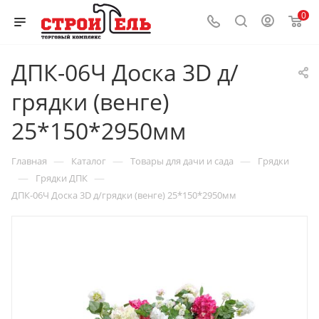
0
ДПК-06Ч Доска 3D д/
грядки (венге)
25*150*2950мм
—
—
—
Главная
Каталог
Товары для дачи и сада
Грядки
—
—
Грядки ДПК
ДПК-06Ч Доска 3D д/грядки (венге) 25*150*2950мм