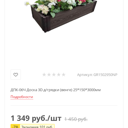
Артикул:
GR1502950NP
ДПК-06Ч Доска 3D д/грядки (венге) 25*150*3000мм
Подробности
1 349
руб.
/шт
1 450
руб.
-
7
%
Экономия
101
руб.