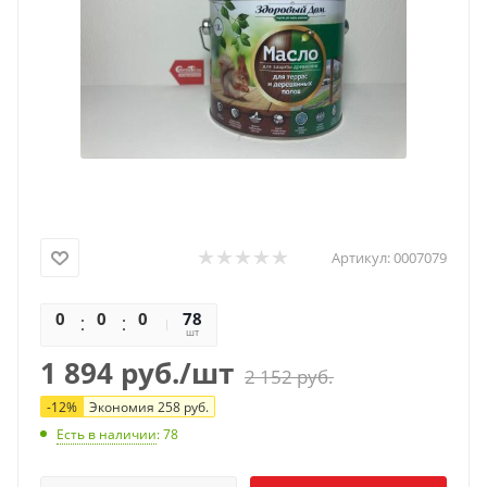
Артикул:
0007079
0
0
0
0
78
шт
1 894
руб.
/шт
2 152
руб.
-
12
%
Экономия
258
руб.
Есть в наличии
: 78