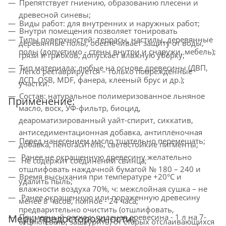
Препятствует гниению, образованию плесени и
древесной синевы;
Виды работ: для внутренних и наружных работ;
Внутри помещения позволяет тонировать
Типы поверхностей: террасы, настилы, деревянные
деревянные полы, обеспечивает защиту от воды,
полы (допустимо - стены внутри и снаружи, мебель);
грязи и грибков, допускает влажную уборку;
Тип материала: любые на основе древесины (ДВП,
Легко реставрируется – только поврежденные
ДСП, OSB, MDF, фанера, клееный брус и др.);
участки.
Состав: натуральное полимеризованное льняное
Применение:
масло, воск, УФ-фильтр, биоцид,
деароматизированный уайт-спирит, сиккатив,
антиседиментационная добавка, антиплёночная
Перед нанесением масло тщательно перемешать;
добавка, пеногаситель, светостойкие пигменты;
Ранее не окрашенную древесину желательно
Не содержит соединений свинца;
отшлифовать наждачной бумагой № 180 – 240 и
Время высыхания при температуре +20°С и
удалить пыль;
влажности воздуха 70%, ч: межслойная сушка – не
Ранее окрашенную или пораженную древесину
менее 8 часов, полное - 24 часа;
предварительно очистить (отшлифовать,
Меры предосторожности:
Примерный расход: пиленая древесина - 1 л на 7-
отциклевать, зашкурить) от старых отслаивающихся