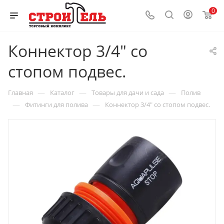
0
Коннектор 3/4" со
стопом подвес.
—
—
—
Главная
Каталог
Товары для дачи и сада
Полив
—
—
Фитинги для полива
Коннектор 3/4" со стопом подвес.