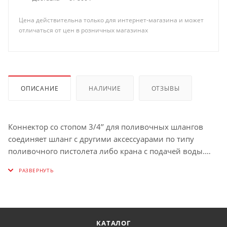
Цена действительна только для интернет-магазина и может
отличаться от цен в розничных магазинах
ОПИСАНИЕ
НАЛИЧИЕ
ОТЗЫВЫ
Коннектор со стопом 3/4’’ для поливочных шлангов
соединяет шланг с другими аксессуарами по типу
поливочного пистолета либо крана с подачей воды.
Изготовлен из высокопрочного ABS пластика, имеет
широкий спектр применения для организации полива,
с универсальной системой быстрого соединения.
КАТАЛОГ