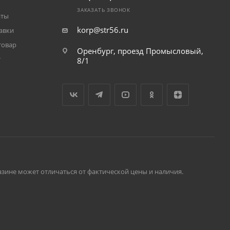
ЗАКАЗАТЬ ЗВОНОК
аты
korp@str56.ru
авки
товар
Оренбург, проезд Промысловый,
т
8/1
зине может отличаться от фактической цены и наличия.