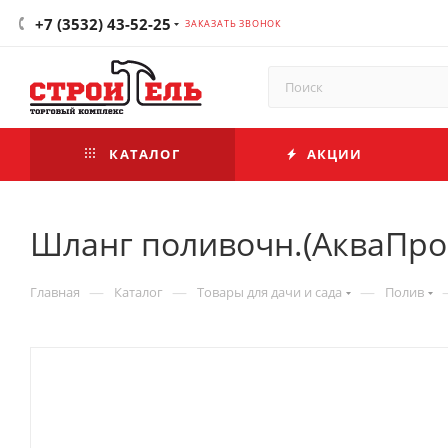
+7 (3532) 43-52-25
ЗАКАЗАТЬ ЗВОНОК
КАТАЛОГ
АКЦИИ
Шланг поливочн.(АкваПроф
—
—
—
Главная
Каталог
Товары для дачи и сада
Полив