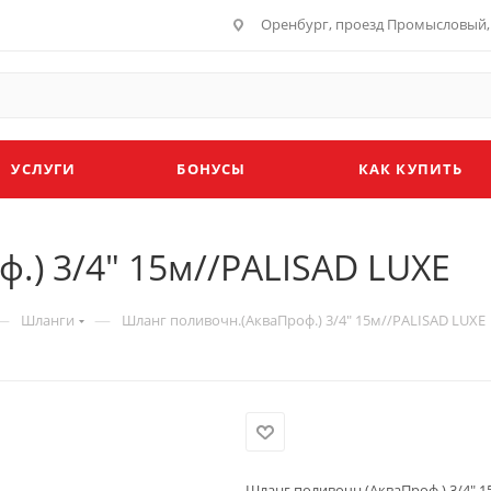
Оренбург, проезд Промысловый, 
УСЛУГИ
БОНУСЫ
КАК КУПИТЬ
.) 3/4" 15м//PALISAD LUXE
—
—
Шланги
Шланг поливочн.(АкваПроф.) 3/4" 15м//PALISAD LUXE
Шланг поливочн.(АкваПроф.) 3/4" 1