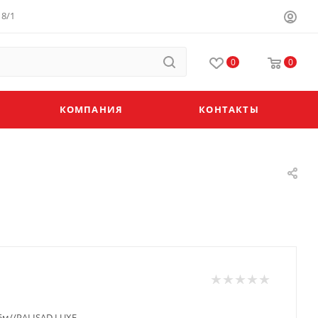
8/1
0
0
КОМПАНИЯ
КОНТАКТЫ
5м//PALISAD LUXE