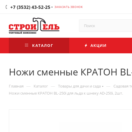
+7 (3532) 43-52-25
ЗАКАЗАТЬ ЗВОНОК
КАТАЛОГ
АКЦИИ
Ножи сменные КРАТОН BL-2
—
—
—
Главная
Каталог
Товары для дачи и сада
Садовая т
Ножи сменные КРАТОН BL-250i для льда к шнеку AD-250i, 2шт.