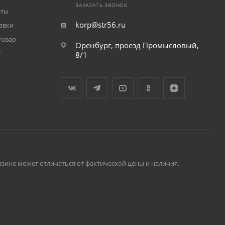
ЗАКАЗАТЬ ЗВОНОК
аты
korp@str56.ru
авки
товар
Оренбург, проезд Промысловый,
т
8/1
зине может отличаться от фактической цены и наличия.