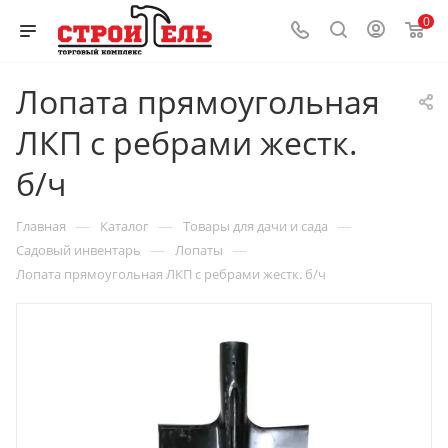
0
Лопата прямоугольная
ЛКП с ребрами жестк.
б/ч
—
—
—
Главная
Каталог
Товары для дачи и сада
—
—
Садовый инвентарь
Лопаты
Лопата прямоугольная ЛКП с ребрами жестк. б/ч