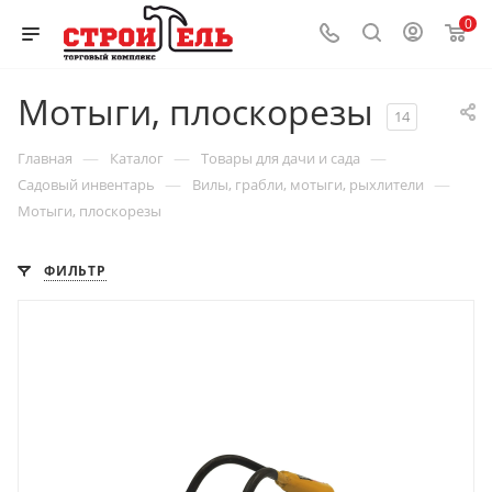
0
Мотыги, плоскорезы
14
—
—
—
Главная
Каталог
Товары для дачи и сада
—
—
Садовый инвентарь
Вилы, грабли, мотыги, рыхлители
Мотыги, плоскорезы
ФИЛЬТР