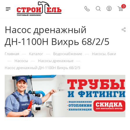
0
Насос дренажный
ДН-1100H Вихрь 68/2/5
—
—
—
Главная
Каталог
Водоснабжение
Насосы, баки
—
—
—
Насосы
Насосы дренажные
Насос дренажный ДН-1100H Вихрь 68/2/5