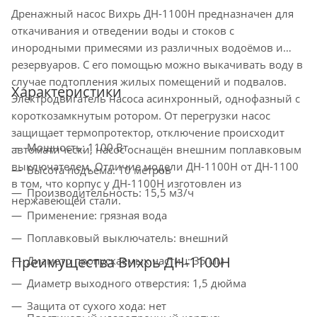
Дренажный насос Вихрь ДН-1100Н предназначен для
откачивания и отведении воды и стоков с
инородными примесями из различных водоёмов и
резервуаров. С его помощью можно выкачивать воду в
случае подтопления жилых помещений и подвалов.
Характеристики
Электродвигатель насоса асинхронный, однофазный с
короткозамкнутым ротором. От перегрузки насос
защищает термопротектор, отключение происходит
Мощность: 1100 Вт
автоматически, насос оснащён внешним поплавковым
выключателем. Отличие модели ДН-1100Н от ДН-1100
Высота подъема: 10 метров
в том, что корпус у ДН-1100Н изготовлен из
Производительность: 15,5 м3/ч
нержавеющей стали.
Применение: грязная вода
Поплавковый выключатель: внешний
Преимущества Вихрь ДН-1100Н
Диаметр пропускаемых частиц: 35 мм
Диаметр выходного отверстия: 1,5 дюйма
Защита от сухого хода: нет