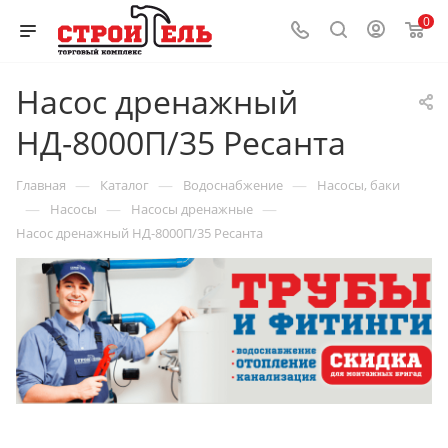
0
Насос дренажный
НД-8000П/35 Ресанта
—
—
—
Главная
Каталог
Водоснабжение
Насосы, баки
—
—
—
Насосы
Насосы дренажные
Насос дренажный НД-8000П/35 Ресанта