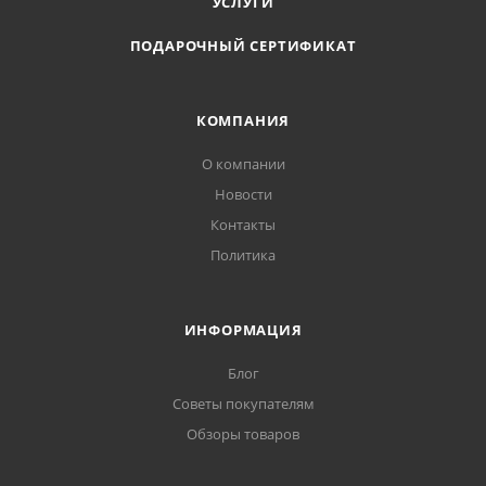
УСЛУГИ
Напряжение: 220 В
ПОДАРОЧНЫЙ СЕРТИФИКАТ
Давление: 0.5 атм
Вес, кг: 6.65
КОМПАНИЯ
Длина, мм: 400
Ширина, мм: 230
О компании
Новости
Высота, мм: 180
Контакты
Политика
ИНФОРМАЦИЯ
Блог
Советы покупателям
Обзоры товаров