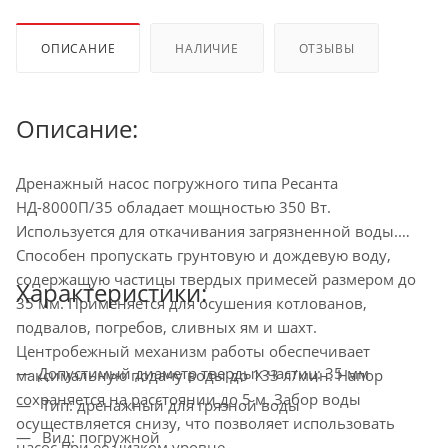
ОПИСАНИЕ
НАЛИЧИЕ
ОТЗЫВЫ
Описание:
Дренажный насос погружного типа Ресанта
НД-8000П/35 обладает мощностью 350 Вт.
Используется для откачивания загрязненной воды.
Способен пропускать грунтовую и дождевую воду,
содержащую частицы твердых примесей размером до
Характеристики:
35 мм. Применяется для осушения котлованов,
подвалов, погребов, сливных ям и шахт.
Центробежный механизм работы обеспечивает
Допустимый диаметр твердых частиц: 35 мм
максимальную подачу воды до 133 л/мин. Напор
сохраняется на расстоянии до 5 м. Забор воды
Тип: дренажный для грязной воды
осуществляется снизу, что позволяет использовать
Вид: погружной
насос при ее низком уровне.