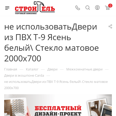
0
не использоватьДвери
из ПВХ Т-9 Ясень
белый\ Стекло матовое
2000x700
—
—
—
—
Главная
Каталог
Двери
Межкомнатные двери
—
Двери в экошпоне Carda
не использоватьДвери из ПВХ Т-9 Ясень белый\ Стекло матовое
2000x700