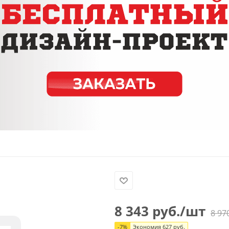
8 343
руб.
/шт
8 97
-
7
%
Экономия
627
руб.