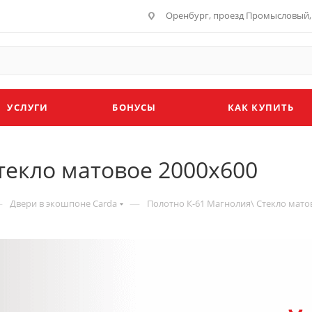
Оренбург, проезд Промысловый, 
УСЛУГИ
БОНУСЫ
КАК КУПИТЬ
текло матовое 2000х600
—
—
Двери в экошпоне Carda
Полотно К-61 Магнолия\ Стекло мато