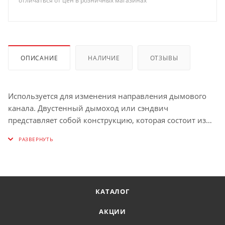
отличаться от цен в розничных магазинах
ОПИСАНИЕ
НАЛИЧИЕ
ОТЗЫВЫ
Используется для изменения направления дымового
канала. Двустенный дымоход или сэндвич
представляет собой конструкцию, которая состоит из
двух наделенных разными диаметрами труб (внешней
и внутренней). Пространство между этими трубами
наполнено теплоизоляционным материалом
негорючего свойства из базальтового волокна
высокого качества. За счет такой конструкции
КАТАЛОГ
происходит быстрый нагрев внутренней трубы, что
впоследствии дает возможность за короткий
АКЦИИ
промежуток времени после старта поднять температуру