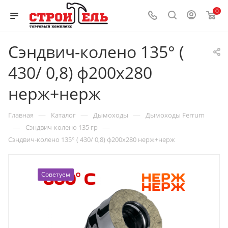
0
Сэндвич-колено 135° (
430/ 0,8) ф200х280
нерж+нерж
—
—
—
Главная
Каталог
Дымоходы
Дымоходы Ferrum
—
—
Сэндвич-колено 135 гр
Сэндвич-колено 135° ( 430/ 0,8) ф200х280 нерж+нерж
Советуем