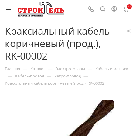
0
Коаксиальный кабель
коричневый (прод.),
RK-00002
—
—
—
Главная
Каталог
Электротовары
Кабель и монтаж
—
—
—
Кабель-провод
Ретро-провод
Коаксиальный кабель коричневый (прод.), RK-00002