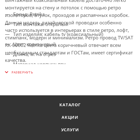
монтируется на стену и потолок с помощью ретро
Бренд: Retrika
изоляторов, втулок, проходов и распаячных коробок.
Данная модель дизайнерской проводки особенно
Тип монтажа: открытый
часто используется в интерьерах в стиле ретро, лофт,
Тип изделия: кабель tv (коаксиальный)
стимпанк, модерн и минимализм. Ретро провод TV/SAT
Цвет: коричневый
RK-00002 Retrika цвета коричневый отвечает всем
необходимым стандартам и ГОСТам, имеет сертификат
Длина, м: на отрез
качества.
Материал корпуса: пвх
Данную модель винтажного провода торговой марки
Сечение: 1
Ретрика, часто используют дизайнеры в своих
проектах. Таким образом, приобретая комплект ретро
Количество жил: 2
электрики Вы получаете не только электрификацию
Вашего дома, но и отличное декоративное решение.
КАТАЛОГ
АКЦИИ
УСЛУГИ