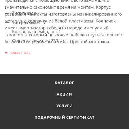
значительно сэкономит время на монтаж. Корпус
Тип: гнездо
разъема и контакты изготовлены из никелированного
металла, а колпачок из белой пластмассы. Колпачок
Тип разъема: TV
имеет амортизатор кабеля (в народе именуемый
Кол-во разъемов, шт: 1
"хвостом"), который позволяет кабелю гнуться только с
Степень защиты: IP20
безопасным радиусом изгиба. Простой монтаж и
надёжное соединение обеспечат защиту от помех и
Цвет: белый
внешних воздействий.
Номинальная сила тока, А: 2.5
Форма: прямой
КАТАЛОГ
АКЦИИ
УСЛУГИ
ПОДАРОЧНЫЙ СЕРТИФИКАТ