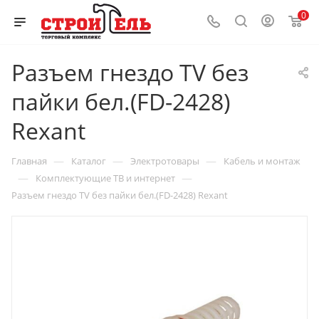
0
Разъем гнездо TV без
пайки бел.(FD-2428)
Rexant
—
—
—
Главная
Каталог
Электротовары
Кабель и монтаж
—
—
Комплектующие ТВ и интернет
Разъем гнездо TV без пайки бел.(FD-2428) Rexant