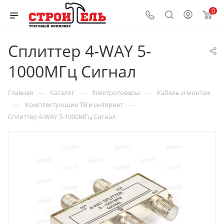
0
Сплиттер 4-WAY 5-
1000МГц Сигнал
—
—
—
Главная
Каталог
Электротовары
Кабель и монтаж
—
—
Комплектующие ТВ и интернет
Сплиттер 4-WAY 5-1000МГц Сигнал