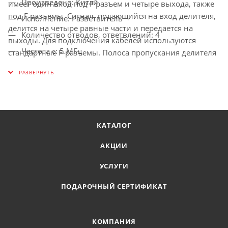
Произведено: Китай
имеет один вход под F разъем и четыре выхода, также
под F разъемы. Сигнал, подающийся на вход делителя,
Исполнение: Разветвитель
делится на четыре равные части и передается на
Количество отводов, ответвлений: 4
выходы. Для подключения кабелей используются
Частота с: 5 МГц
стандартные F-разъемы. Полоса пропускания делителя
от 5 до 1000МГц, эти частоты используются для
Частота по: 1000 МГц
стандартного эфирного телевидения. Качественно
Максимальное затухание при ответвлении: 0 дБ
изготовленный ТВ сплиттер Сигнал долго и надежно
Максимальное затухание при прохождении: 8 дБ
прослужит в составе телевизионной системы, делая
удобной эксплуатацию нескольких телевизоров.
Способ присоединения: F-разъем
КАТАЛОГ
Предназначен для дистанционного питания: Нет
АКЦИИ
УСЛУГИ
ПОДАРОЧНЫЙ СЕРТИФИКАТ
КОМПАНИЯ