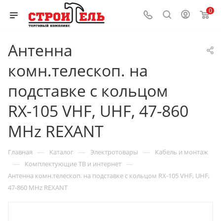
0
Антенна
комн.телескоп. на
подставке с кольцом
RX-105 VHF, UHF, 47-860
MHz REXANT
—
—
—
Главная
Каталог
Электротовары
Кабель и монтаж
—
—
Комплектующие ТВ и интернет
Антенна комн.телескоп. на подставке с кольцом RX-105 VHF, UHF,
47-860 MHz REXANT