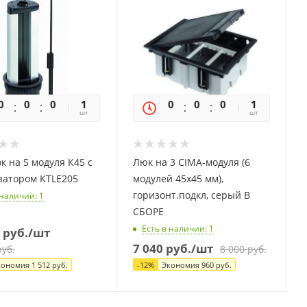
0
0
0
0
1
0
0
0
0
1
шт
шт
к на 5 модуля К45 с
Люк на 3 CIMA-модуля (6
затором KTLE205
модулей 45х45 мм),
горизонт.подкл, серый В
 наличии
: 1
СБОРЕ
Есть в наличии
: 1
руб.
/шт
7 040
руб.
/шт
уб.
8 000
руб.
кономия
1 512
руб.
-
12
%
Экономия
960
руб.