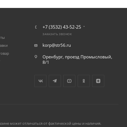
+7 (3532) 43-52-25
ЗАКАЗАТЬ ЗВОНОК
аты
korp@str56.ru
авки
товар
Оренбург, проезд Промысловый,
т
8/1
зине может отличаться от фактической цены и наличия.