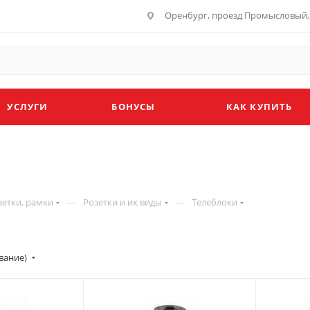
Оренбург, проезд Промысловый, 
УСЛУГИ
БОНУСЫ
КАК КУПИТЬ
—
—
зетки, рамки
Розетки и их виды
Телеблоки
вание)