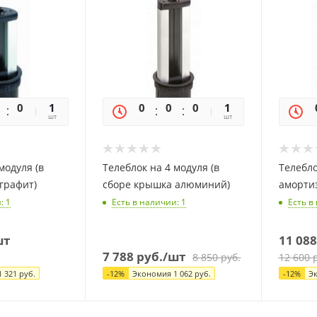
0
0
1
0
0
0
0
1
шт
шт
модуля (в
Телеблок на 4 модуля (в
Телебло
графит)
сборе крышка алюминий)
аморти
и
: 1
Есть в наличии
: 1
Есть в
шт
11 088
7 788
руб.
/шт
8 850
руб.
12 600
р
1 321
руб.
-
12
%
Экономия
1 062
руб.
-
12
%
Э