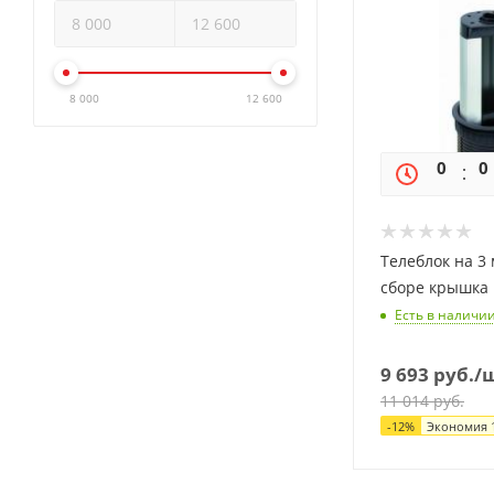
8 000
12 600
0
0
Телеблок на 3 
сборе крышка 
Есть в наличи
9 693
руб.
/
11 014
руб.
-
12
%
Экономия