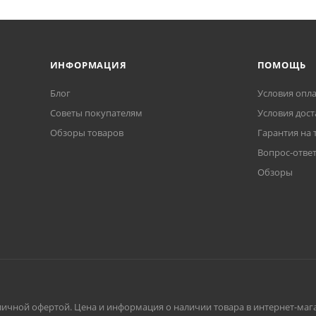
ИНФОРМАЦИЯ
ПОМОЩЬ
Блог
Условия опл
Советы покупателям
Условия дост
Обзоры товаров
Гарантия на 
Вопрос-отве
Обзоры
личной офертой. Цена и информация о наличии товара в интернет-мага