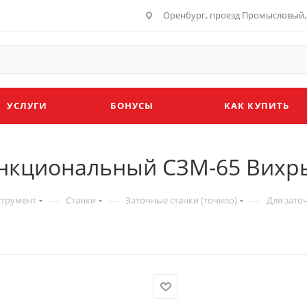
Оренбург, проезд Промысловый, 
УСЛУГИ
БОНУСЫ
КАК КУПИТЬ
ункциональный СЗМ-65 Вихр
—
—
—
струмент
Станки
Заточные станки (точило)
Для зато