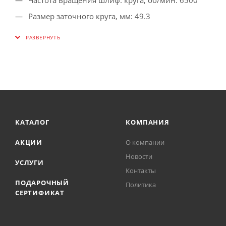
Размер заточного круга, мм: 49.3
Посадочный диаметр, мм: 10
Толщина круга, мм: 7
Диаметр затачиваемых сверл, мм: 3-10
Выключатель аварийной остановки: нет
Класс товара: Бытовой
Мощность двигателя, Вт: 65
КАТАЛОГ
КОМПАНИЯ
Подсветка: нет
АКЦИИ
О компании
Наличие защитного экрана: да
Новости
Со стойкой: нет
УСЛУГИ
Контакты
С пылесосом: нет
ПОДАРОЧНЫЙ
Политика
СЕРТИФИКАТ
С тихоходным кругом: нет
С гравером: нет