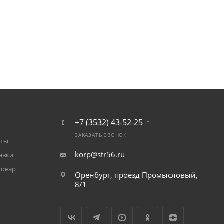
+7 (3532) 43-52-25
ЗАКАЗАТЬ ЗВОНОК
аты
korp@str56.ru
авки
товар
Оренбург, проезд Промысловый,
т
8/1