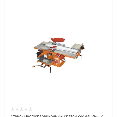
Станок многооперационный Кратон WM-Multi-03Р