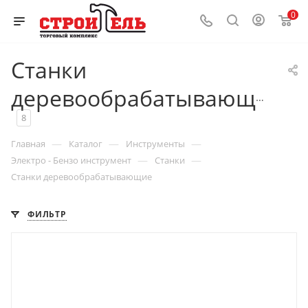
0
Станки
деревообрабатывающие
8
—
—
—
Главная
Каталог
Инструменты
—
—
Электро - Бензо инструмент
Станки
Станки деревообрабатывающие
ФИЛЬТР