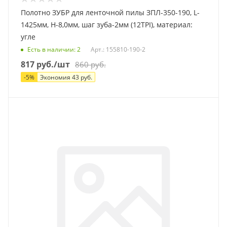
Полотно ЗУБР для ленточной пилы ЗПЛ-350-190, L-
1425мм, H-8,0мм, шаг зуба-2мм (12TPI), материал:
угле
Есть в наличии
: 2
Арт.: 155810-190-2
817
руб.
/шт
860
руб.
-
5
%
Экономия
43
руб.