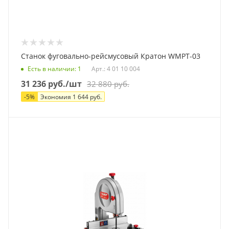
Станок фуговально-рейсмусовый Кратон WMPT-03
Есть в наличии
: 1
Арт.: 4 01 10 004
31 236
руб.
/шт
32 880
руб.
-
5
%
Экономия
1 644
руб.