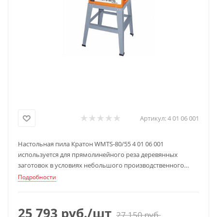
Артикул:
4 01 06 001
Настольная пила Кратон WMTS-80/55 4 01 06 001
используется для прямолинейного реза деревянных
заготовок в условиях небольшого производственного
цеха или мастерской.
Подробности
25 793
руб.
/шт
27 150
руб.