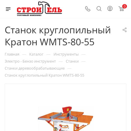
0
Станок круглопильный
Кратон WMTS-80-55
—
—
—
Главная
Каталог
Инструменты
—
—
Электро - Бензо инструмент
Станки
—
Станки деревообрабатывающие
Станок круглопильный Кратон WMTS-80-55