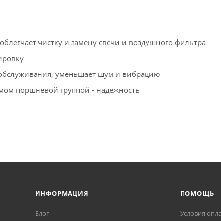
блегчает чистку и замену свечи и воздушного фильтра
лировку
ь обслуживания, уменьшает шум и вибрацию
мом поршневой группой - надежность
обство
айное нажатие газа - безопасность
облегчает чистку и замену свечи и воздушного фильтра
ыстрого последующего запуска
ИНФОРМАЦИЯ
ПОМОЩЬ
Блог
Условия опл