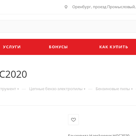
Оренбург, проезд Промысловый, 
УСЛУГИ
БОНУСЫ
КАК КУПИТЬ
C2020
—
—
струмент
Цепные бензо-электропилы
Бензиновые пилы
Бензопила Hanskonner HGC2020