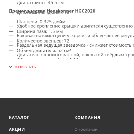
Длина шины: 45.5 см
Преимущества Hanskonner HGC2020
Длина шины (дюйм): 18
Шаг цепи: 0.325 дюйм
Удобное крепление крышки двигателя существенно о
Ширина паза: 1.5 мм
Боковая натяжка цепи ускоряет и облегчает ее регу
Количество звеньев: 72
Раздельная ведущая звездочка - снижает стоимост
Объем двигателя: 52 см³
Двигатель с хонингованной, покрытой твёрдым хро
Объем масляного бака: 0.26 л
Инерционный тормоз цепи - безопасность работы
Емкость топливного бака: 0.55 л
Быстросъемное крепление воздушного фильтра - уд
Уровень шума: 106.7 дБ(А)
Предохранительная клавиша, предотвращающая случ
Свеча зажигания: L7T
Антивибрационная система - комфортная работа
Обороты холостого хода: 3200 об/мин
Удобное крепление крышки двигателя существенно 
Мах скорость вращения цепи: 10500 об/мин
Возвратный механизм стартера - для выполнения б
Мах скорость вращения цепи: 20 м/с
КАТАЛОГ
КОМПАНИЯ
Легкий запуск: да
АКЦИИ
О компании