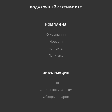
180 с) - для экономии заряда.
Длина волны, нм: 650;
ПОДАРОЧНЫЙ СЕРТИФИКАТ
Погрешность, мм: ± 1.5.
КОМПАНИЯ
О компании
Новости
Контакты
Политика
ИНФОРМАЦИЯ
Блог
Советы покупателям
Обзоры товаров