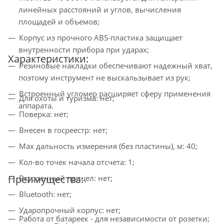
линейных расстояний и углов, вычисления
площадей и объемов;
Корпус из прочного ABS-пластика защищает
внутренности прибора при ударах;
Характеристики:
Резиновые накладки обеспечивают надежный хват,
поэтому инструмент не выскальзывает из рук;
Встроенный угломер расширяет сферу применения
Для охоты и туризма:
нет;
аппарата.
Поверка: нет;
Внесен в госреестр: нет;
Мах дальность измерения (без пластины), м: 40;
Кол-во точек начала отсчета: 1;
Преимущества:
Встроенный прицел: нет;
Bluetooth: нет;
Ударопрочный корпус: нет;
Работа от батареек - для независимости от розетки;