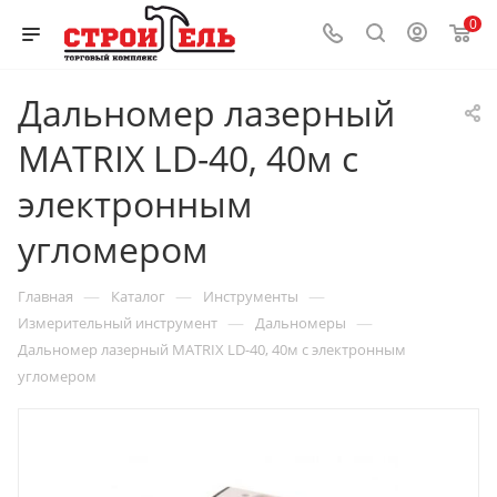
0
Дальномер лазерный
MATRIX LD-40, 40м с
электронным
угломером
—
—
—
Главная
Каталог
Инструменты
—
—
Измерительный инструмент
Дальномеры
Дальномер лазерный MATRIX LD-40, 40м с электронным
угломером