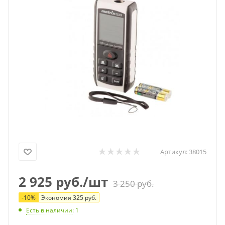
Артикул:
38015
2 925
руб.
/шт
3 250
руб.
-
10
%
Экономия
325
руб.
Есть в наличии
: 1