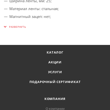
Ширина ленты, мм: 25;
Материал ленты: стальная;
Магнитный зацеп: нет;
Автостоп: есть;
Двусторонняя шкала: нет;
Тип: рулетка;
Материал корпуса: обрезиненный пластик;
КАТАЛОГ
Измерительная шкала: см.
АКЦИИ
УСЛУГИ
ПОДАРОЧНЫЙ СЕРТИФИКАТ
КОМПАНИЯ
О компании