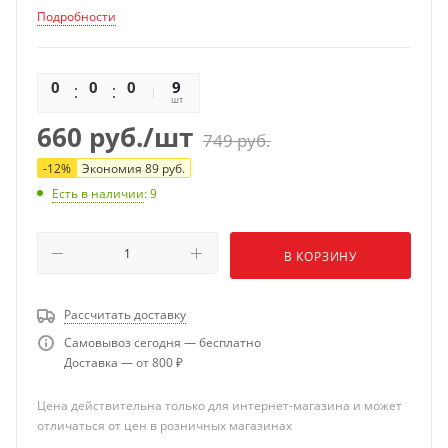
рулетки можно легко получить высокоточный результат
Подробности
измерений. Инструмент оснащен ударопрочным
корпусом, стальным мерительным полотном и функцией
автостопа в виде кнопки. Рулетка имеет удобную форму и
0
0
0
0
9
в процессе работы она не выскальзывает из рук.
шт
660
руб.
/шт
749
руб.
-
12
%
Экономия
89
руб.
Есть в наличии
: 9
В КОРЗИНУ
Рассчитать доставку
Самовывоз сегодня — бесплатно
Доставка — от 800 ₽
Цена действительна только для интернет-магазина и может
отличаться от цен в розничных магазинах