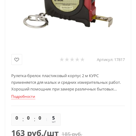
Артикул:
17817
Рулетка-брелок пластиковый корпус 2 м КУРС
применяется для малых и средних измерительных работ.
Хороший помощник при замере различных бытовых
предметов. Лента изготовлена из износостойкого
Подробности
материала, что гарантирует длительный срок службы.
Пластиковый корпус защищает внутренний механизм от
деформации при падении.
0
0
0
0
5
шт
163
руб.
/шт
185
руб.