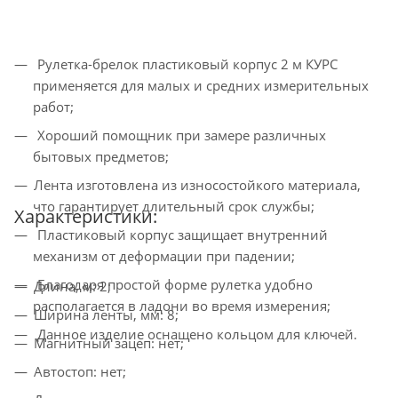
Рулетка-брелок пластиковый корпус 2 м КУРС
применяется для малых и средних измерительных
работ;
Хороший помощник при замере различных
бытовых предметов;
Лента изготовлена из износостойкого материала,
что гарантирует длительный срок службы;
Характеристики:
Пластиковый корпус защищает внутренний
механизм от деформации при падении;
Благодаря простой форме рулетка удобно
Длина, м: 2;
располагается в ладони во время измерения;
Ширина ленты, мм: 8;
Данное изделие оснащено кольцом для ключей.
Магнитный зацеп: нет;
Автостоп: нет;