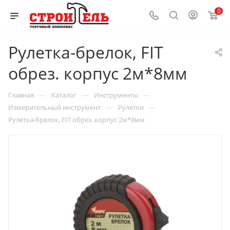
0
Рулетка-брелок, FIT
обрез. корпус 2м*8мм
—
—
—
Главная
Каталог
Инструменты
—
—
Измерительный инструмент
Рулетки
Рулетка-брелок, FIT обрез. корпус 2м*8мм