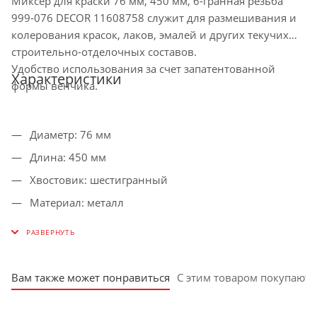
Миксер для краски 76 мм, 450 мм, 6-гранная резьба
999-076 DECOR 11608758 служит для размешивания и
колерования красок, лаков, эмалей и других текучих
строительно-отделочных составов.
Удобство использования за счет запатентованной
Характеристики
формы венчика.
Диаметр: 76 мм
Длина: 450 мм
Хвостовик: шестигранный
Материал: металл
Подходит для жидкотекучей массы: да
Для плотной и жидкой массы: нет
Направление перемешивания: горизонтальное
Вам также может понравиться
С этим товаром покупают