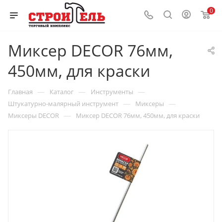
0
Миксер DECOR 76мм,
450мм, для краски
—
—
—
Главная
Каталог
Инструменты
—
—
Штукатурно-малярный инструмент
Миксеры
—
Миксеры DECOR
Миксер DECOR 76мм, 450мм, для краски