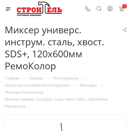
0
Миксер универс.
инструм. сталь, хвост.
SDS+, 120x600мм
РемоКолор
—
—
—
Главная
Каталог
Инструменты
—
—
Штукатурно-малярный инструмент
Миксеры
—
Миксеры РемоКолор
Миксер универс. инструм. сталь, хвост. SDS+, 120x600мм
РемоКолор