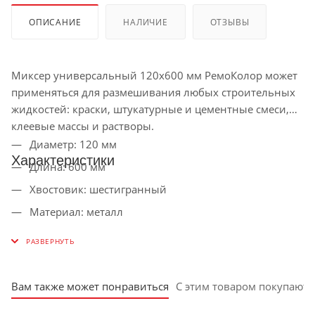
ОПИСАНИЕ
НАЛИЧИЕ
ОТЗЫВЫ
Миксер универсальный 120х600 мм РемоКолор может
применяться для размешивания любых строительных
жидкостей: краски, штукатурные и цементные смеси,
клеевые массы и растворы.
Диаметр: 120 мм
Характеристики
Длина: 600 мм
Хвостовик: шестигранный
Материал: металл
Для жидкой массы: да
Для жидкотекучей массы: да
Для плотной масс: да
Вам также может понравиться
С этим товаром покупают