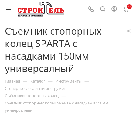
0
Съемник стопорных
колец SPARTA с
насадками 150мм
универсалный
—
—
—
Главная
Каталог
Инструменты
—
Столярно-слесарный инструмент
—
Съёмники стопорных колец
Съемник стопорных колец SPARTA с насадками 150мм
универсалный