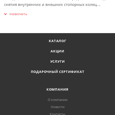
снятия внутренних и внешних стопорных колец.
Наконечники насадок имеют различные положения:
прямые или под углом 45° и 90°. Инструментом очень
легко и удобно пользоваться, за счет специальных
чехлов-накладок на ручках.
КАТАЛОГ
АКЦИИ
УСЛУГИ
ПОДАРОЧНЫЙ СЕРТИФИКАТ
КОМПАНИЯ
О компании
Новости
Контакты