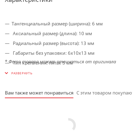
Тангенциальный размер (ширина): 6 мм
Аксиальный размер (длина): 10 мм
Радиальный размер (высота): 13 мм
Габариты без упаковки: 6х10х13 мм
*
Фото товара может отличаться от оригинала
Тип крепления: пятак 5 мм
С пружиной: да
Для триммеров: нет
Для УШМ: да
Вам также может понравиться
С этим товаром покупают
Для дрелей: да
Для перфораторов: да
Для торцовочных пил: да
Для циркулярных пил: да