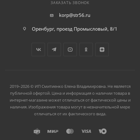
ЗАКАЗАТЬ ЗВОНОК
Для прямошлифовальных машин: нет
Вес нетто: 0.25 кг
korp@str56.ru
Оренбург, проезд Промысловый, 8/1
2019–2026 © ИП Смитиенко Елена Владимировна. Не является
публичной офертой. Цена и информация о наличии товара в
интернет-магазине может отличаться от фактической цены и
наличия. Изображения товара могут в незначительной мере
отличаться от их фактического вида.